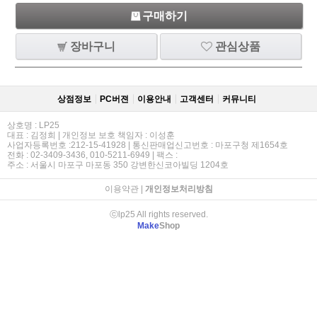
구매하기
장바구니
관심상품
상점정보
PC버젼
이용안내
고객센터
커뮤니티
상호명 : LP25
대표 : 김정희 | 개인정보 보호 책임자 : 이성훈
사업자등록번호 :212-15-41928 | 통신판매업신고번호 : 마포구청 제1654호
전화 : 02-3409-3436, 010-5211-6949 | 팩스 :
주소 : 서울시 마포구 마포동 350 강변한신코아빌딩 1204호
이용약관
|
개인정보처리방침
ⓒlp25 All rights reserved.
Make
Shop