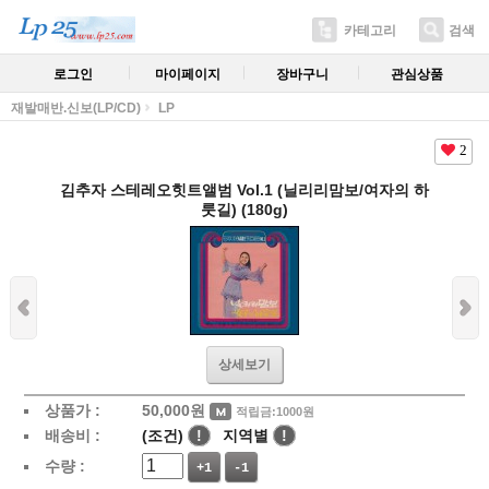
카테고리
검색
로그인
마이페이지
장바구니
관심상품
재발매반.신보(LP/CD)
LP
2
김추자 스테레오힛트앨범 Vol.1 (닐리리맘보/여자의 하
룻길) (180g)
상세보기
상품가 :
50,000
원
적립금:1000원
배송비 :
(조건)
!
지역별
!
수량 :
+1
-1