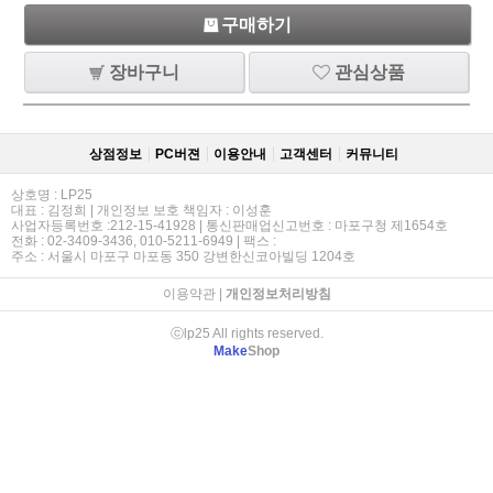
구매하기
장바구니
관심상품
상점정보
PC버젼
이용안내
고객센터
커뮤니티
상호명 : LP25
대표 : 김정희 | 개인정보 보호 책임자 : 이성훈
사업자등록번호 :212-15-41928 | 통신판매업신고번호 : 마포구청 제1654호
전화 : 02-3409-3436, 010-5211-6949 | 팩스 :
주소 : 서울시 마포구 마포동 350 강변한신코아빌딩 1204호
이용약관
|
개인정보처리방침
ⓒlp25 All rights reserved.
Make
Shop