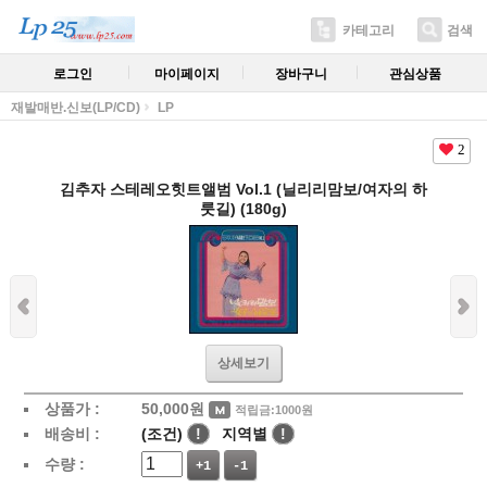
카테고리
검색
로그인
마이페이지
장바구니
관심상품
재발매반.신보(LP/CD)
LP
2
김추자 스테레오힛트앨범 Vol.1 (닐리리맘보/여자의 하
룻길) (180g)
상세보기
상품가 :
50,000
원
적립금:1000원
배송비 :
(조건)
!
지역별
!
수량 :
+1
-1