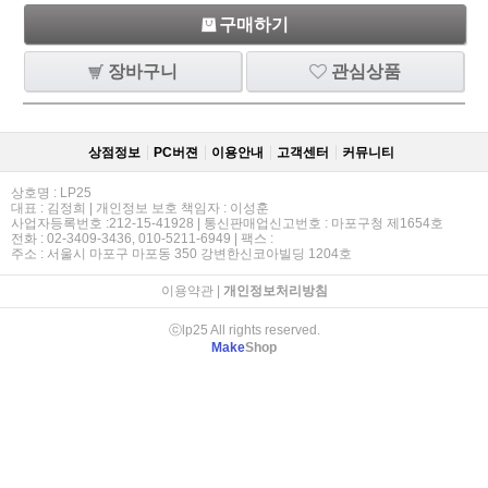
구매하기
장바구니
관심상품
상점정보
PC버젼
이용안내
고객센터
커뮤니티
상호명 : LP25
대표 : 김정희 | 개인정보 보호 책임자 : 이성훈
사업자등록번호 :212-15-41928 | 통신판매업신고번호 : 마포구청 제1654호
전화 : 02-3409-3436, 010-5211-6949 | 팩스 :
주소 : 서울시 마포구 마포동 350 강변한신코아빌딩 1204호
이용약관
|
개인정보처리방침
ⓒlp25 All rights reserved.
Make
Shop