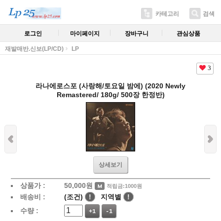
카테고리
검색
로그인
마이페이지
장바구니
관심상품
재발매반.신보(LP/CD)
LP
3
라나에로스포 (사랑해/토요일 밤에) (2020 Newly
Remastered/ 180g/ 500장 한정반)
상세보기
상품가 :
50,000
원
적립금:1000원
배송비 :
(조건)
!
지역별
!
수량 :
+1
-1