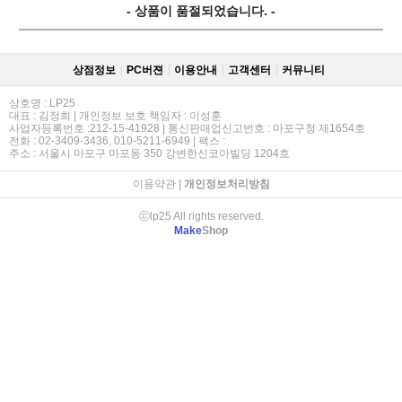
- 상품이 품절되었습니다. -
상점정보
PC버젼
이용안내
고객센터
커뮤니티
상호명 : LP25
대표 : 김정희 | 개인정보 보호 책임자 : 이성훈
사업자등록번호 :212-15-41928 | 통신판매업신고번호 : 마포구청 제1654호
전화 : 02-3409-3436, 010-5211-6949 | 팩스 :
주소 : 서울시 마포구 마포동 350 강변한신코아빌딩 1204호
이용약관
|
개인정보처리방침
ⓒlp25 All rights reserved.
Make
Shop