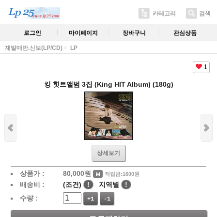
카테고리
검색
로그인
마이페이지
장바구니
관심상품
재발매반.신보(LP/CD)
LP
1
킹 힛트앨범 3집 (King HIT Album) (180g)
상세보기
상품가 :
80,000
원
적립금:1600원
배송비 :
(조건)
!
지역별
!
수량 :
+1
-1