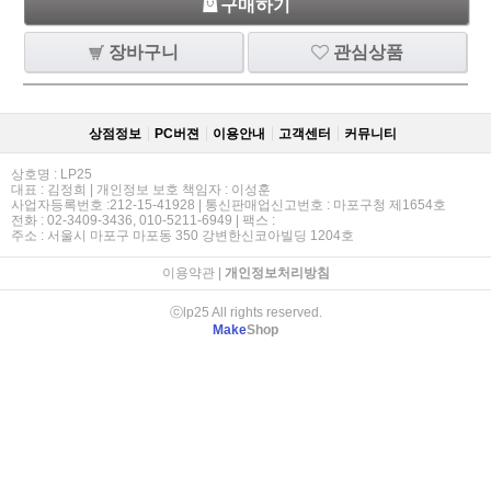
구매하기
장바구니
관심상품
상점정보
PC버젼
이용안내
고객센터
커뮤니티
상호명 : LP25
대표 : 김정희 | 개인정보 보호 책임자 : 이성훈
사업자등록번호 :212-15-41928 | 통신판매업신고번호 : 마포구청 제1654호
전화 : 02-3409-3436, 010-5211-6949 | 팩스 :
주소 : 서울시 마포구 마포동 350 강변한신코아빌딩 1204호
이용약관
|
개인정보처리방침
ⓒlp25 All rights reserved.
Make
Shop