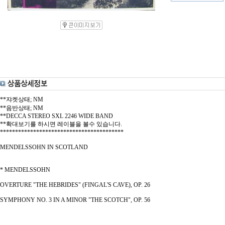
**쟈켓상태; NM
**음반상태; NM
**DECCA STEREO SXL 2246 WIDE BAND
**확대보기를 하시면 레이블을 볼수 있습니다.
*****************************************
MENDELSSOHN IN SCOTLAND
* MENDELSSOHN
OVERTURE "THE HEBRIDES" (FINGAL'S CAVE), OP. 26
SYMPHONY NO. 3 IN A MINOR "THE SCOTCH", OP. 56