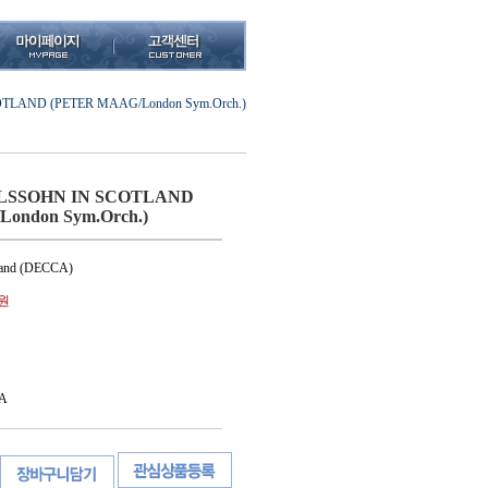
TLAND (PETER MAAG/London Sym.Orch.)
LSSOHN IN SCOTLAND
ondon Sym.Orch.)
and (DECCA)
0원
A