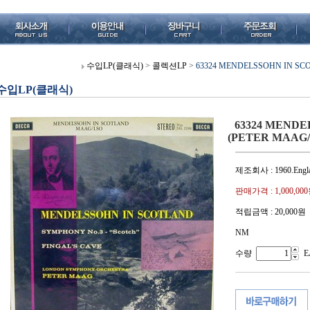
수입LP(클래식)
>
콜렉션LP
>
63324 MENDELSSOHN IN SCO
수입LP(클래식)
63324 MENDE
(PETER MAAG/L
제조회사 : 1960.Engl
판매가격 :
1,000,00
적립금액 :
20,000원
NM
수량
E