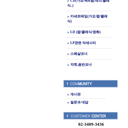
CD(가요/락&팝/재즈/클래
식..)
카세트테잎(가요/팝/클래
식)
LD (팝/클래식/영화)
LP관련 악세사리
스페샬코너
쟈켓,음반코너
게시판
질문과 대답
02-3409-3436