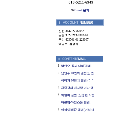
010-5211-6949
E-mail 문의
신한 314-02-387052
농협 302-0213-8382-61
국민 463501-01-223307
예금주: 김정희
1
박인수 '꽃과 나비'앨범..
2
남인수 10인치 앨범(남인
3
이미자 10인치 앨범 (이미
4
차중광의 내사랑 미나 앨
5
차현아 앨범 (신중현 작품
6
바블껌/마일스톤 앨범..
7
이석/최희준 앨범(이석 데