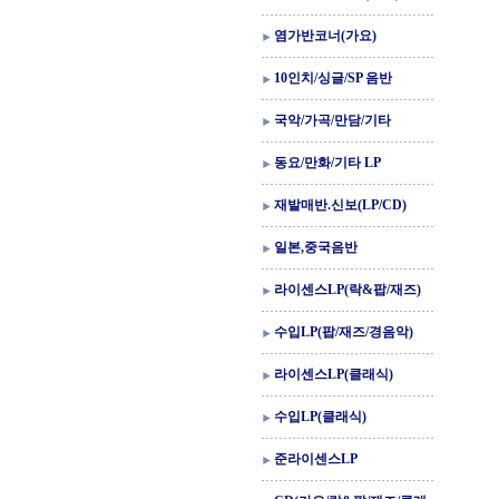
염가반코너(가요)
10인치/싱글/SP 음반
국악/가곡/만담/기타
동요/만화/기타 LP
재발매반.신보(LP/CD)
일본,중국음반
라이센스LP(락&팝/재즈)
수입LP(팝/재즈/경음악)
라이센스LP(클래식)
수입LP(클래식)
준라이센스LP