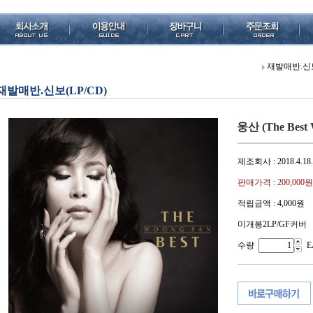
재발매반.신보
재발매반.신보(LP/CD)
웅산 (The Best 
제조회사 : 2018.4
판매가격 :
200,000원
적립금액 :
4,000원
미개봉2LP/GF커버
수량
E