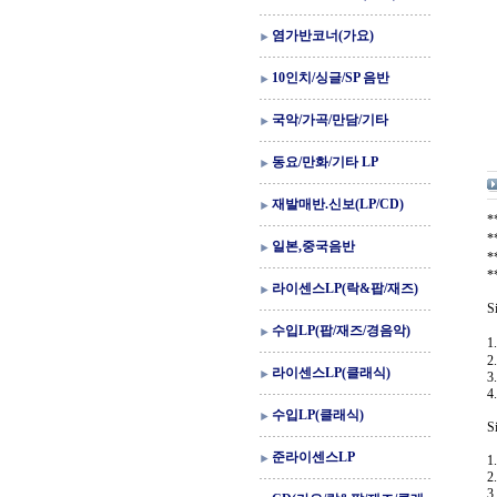
염가반코너(가요)
10인치/싱글/SP 음반
국악/가곡/만담/기타
동요/만화/기타 LP
재발매반.신보(LP/CD)
일본,중국음반
*
*
라이센스LP(락&팝/재즈)
S
수입LP(팝/재즈/경음악)
1
2
라이센스LP(클래식)
3.
4
수입LP(클래식)
S
준라이센스LP
1
2
3