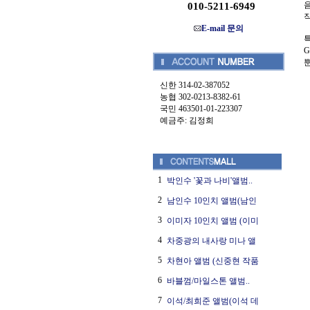
음
010-5211-6949
작
E-mail 문의
특
신한 314-02-387052
농협 302-0213-8382-61
국민 463501-01-223307
예금주: 김정희
1
박인수 '꽃과 나비'앨범..
2
남인수 10인치 앨범(남인
3
이미자 10인치 앨범 (이미
4
차중광의 내사랑 미나 앨
5
차현아 앨범 (신중현 작품
6
바블껌/마일스톤 앨범..
7
이석/최희준 앨범(이석 데