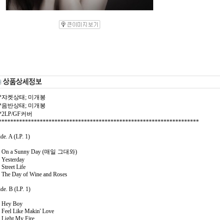
**쟈켓상태; 미개봉
**음반상태; 미개봉
*2LP/GF커버
********************************************************************
ide. A (LP. 1)
. On a Sunny Day (매일 그대와)
. Yesterday
 Street Life
. The Day of Wine and Roses
ide. B (LP. 1)
. Hey Boy
. Feel Like Makin' Love
. Light My Fire