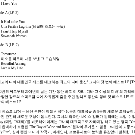
. I Love You
ide. A (LP. 2)
. It Had to be You
. Una Furtiva Lagrima (남몰래 흐르는 눈물)
. I can't Help Myself
. Savannah Woman
ide. B (LP. 2)
. Tomorrow
. 미소를 띄우며 나를 보낸 그 모습처럼
. Beautiful Arirang
. Jazz is My Life
***************************************************************************
고의 디바 대한민국 재즈를 대표하는 최고의 디바 웅산! 그녀의 첫 번째 베스트 LP [The Best 
96년 데뷔로부터 20여년이 넘는 기간 동안 바로 이 자리, 디바 그 이상의 디바’의 자리
다양한 장르의 스펙트럼 속에 자유롭게 춤을 추던 팔색조 웅산의 생애 첫 베스트 LP! 또
의 베스트 LP!
이 베스트 LP에는 웅산 본인이 직접 선곡한 16곡의 대표곡들 중 9곡의 새로운 트랙들이
된 완전히 새로운 구성이 돋보인다. 그녀의 촉촉한 보이스 컬러가 원작에는 느낄 수 없는 
ay (매일 그대와)’를 비롯하여 이제는 그녀의 대표곡으로 자리매김 하고 있는 명곡 ‘Yes
 완벽하게 표현된 ‘The Day of Wine and Roses’ 원작의 무거운 느낌을 그녀만의 
y Fire’, 싱어 뿐만 아니라 작곡가, 어레인저, 프로듀서로의 능력을 유감없이 발휘한 ‘I 