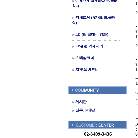
CD(가요/락&팝/재즈/클래
4
식..)
S
카세트테잎(가요/팝/클래
1
식)
2
3
LD (팝/클래식/영화)
4
S
LP관련 악세사리
1
스페샬코너
2
3
쟈켓,음반코너
4
*
최
'
게시판
극
질문과 대답
화
D
이
02-3409-3436
M