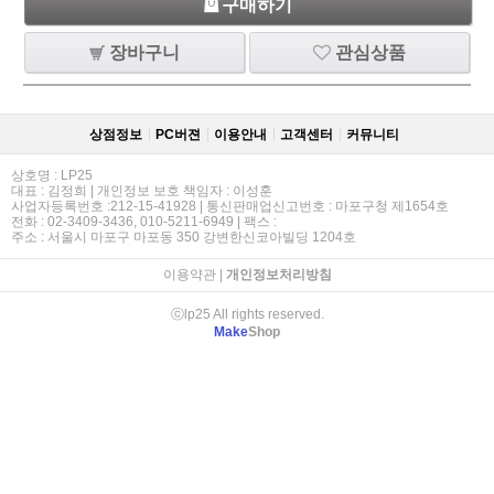
구매하기
장바구니
관심상품
상점정보
PC버젼
이용안내
고객센터
커뮤니티
상호명 : LP25
대표 : 김정희 | 개인정보 보호 책임자 : 이성훈
사업자등록번호 :212-15-41928 | 통신판매업신고번호 : 마포구청 제1654호
전화 : 02-3409-3436, 010-5211-6949 | 팩스 :
주소 : 서울시 마포구 마포동 350 강변한신코아빌딩 1204호
이용약관
|
개인정보처리방침
ⓒlp25 All rights reserved.
Make
Shop