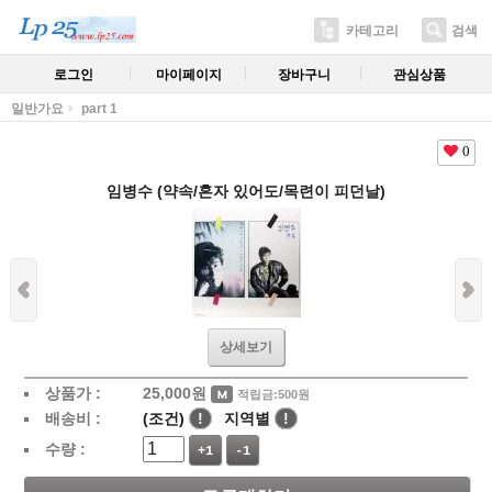
카테고리
검색
로그인
마이페이지
장바구니
관심상품
일반가요
part 1
0
임병수 (약속/혼자 있어도/목련이 피던날)
상세보기
상품가 :
25,000
원
적립금:500원
배송비 :
(조건)
!
지역별
!
수량 :
+1
-1