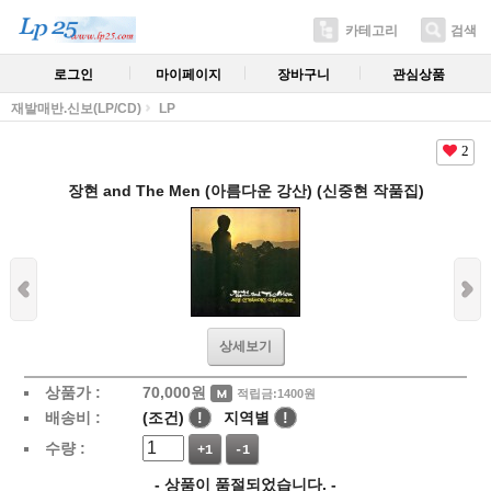
카테고리
검색
로그인
마이페이지
장바구니
관심상품
재발매반.신보(LP/CD)
LP
2
장현 and The Men (아름다운 강산) (신중현 작품집)
상세보기
상품가 :
70,000
원
적립금:1400원
배송비 :
(조건)
!
지역별
!
수량 :
+1
-1
- 상품이 품절되었습니다. -