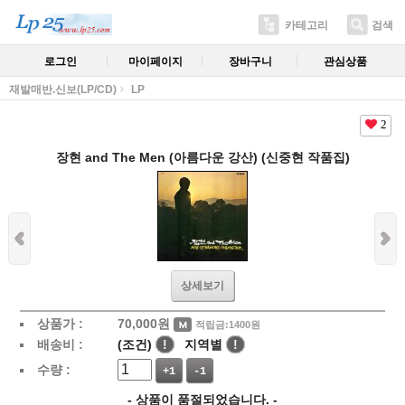
카테고리
검색
로그인
마이페이지
장바구니
관심상품
재발매반.신보(LP/CD)
LP
2
장현 and The Men (아름다운 강산) (신중현 작품집)
상세보기
상품가 :
70,000
원
적립금:1400원
배송비 :
(조건)
!
지역별
!
수량 :
+1
-1
- 상품이 품절되었습니다. -