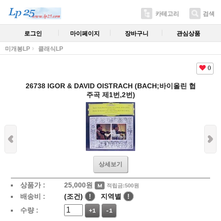
카테고리
검색
로그인
마이페이지
장바구니
관심상품
미개봉LP
클래식LP
0
26738 IGOR & DAVID OISTRACH (BACH;바이올린 협
주곡 제1번,2번)
상세보기
상품가 :
25,000
원
적립금:500원
배송비 :
(조건)
!
지역별
!
수량 :
+1
-1