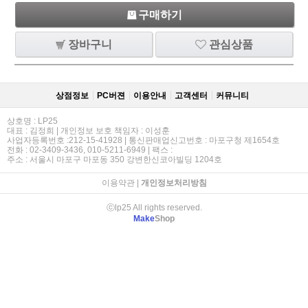
구매하기
장바구니
관심상품
상점정보
PC버젼
이용안내
고객센터
커뮤니티
상호명 : LP25
대표 : 김정희 | 개인정보 보호 책임자 : 이성훈
사업자등록번호 :212-15-41928 | 통신판매업신고번호 : 마포구청 제1654호
전화 : 02-3409-3436, 010-5211-6949 | 팩스 :
주소 : 서울시 마포구 마포동 350 강변한신코아빌딩 1204호
이용약관
|
개인정보처리방침
ⓒlp25 All rights reserved.
Make
Shop