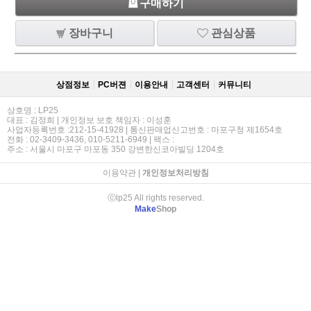
구매하기
장바구니
관심상품
상점정보
PC버젼
이용안내
고객센터
커뮤니티
상호명 : LP25
대표 : 김정희 | 개인정보 보호 책임자 : 이성훈
사업자등록번호 :212-15-41928 | 통신판매업신고번호 : 마포구청 제1654호
전화 : 02-3409-3436, 010-5211-6949 | 팩스 :
주소 : 서울시 마포구 마포동 350 강변한신코아빌딩 1204호
이용약관
|
개인정보처리방침
ⓒlp25 All rights reserved.
Make
Shop