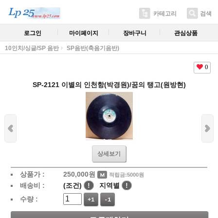
카테고리
검색
로그인
마이페이지
장바구니
관심상품
10인치/싱글/SP 음반
SP음반(축음기음반)
0
SP-2121 이별의 인천항(박경원)/꿈의 탱고(원방현)
상세보기
상품가 :
250,000
원
적립금:5000원
배송비 :
(조건)
!
지역별
!
수량 :
+1
-1