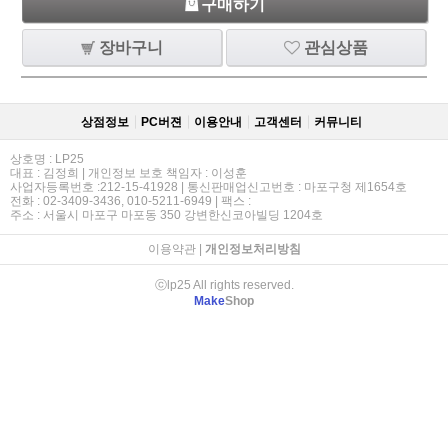
구매하기
장바구니
관심상품
상점정보
PC버젼
이용안내
고객센터
커뮤니티
상호명 : LP25
대표 : 김정희 | 개인정보 보호 책임자 : 이성훈
사업자등록번호 :212-15-41928 | 통신판매업신고번호 : 마포구청 제1654호
전화 : 02-3409-3436, 010-5211-6949 | 팩스 :
주소 : 서울시 마포구 마포동 350 강변한신코아빌딩 1204호
이용약관
|
개인정보처리방침
ⓒlp25 All rights reserved.
Make
Shop