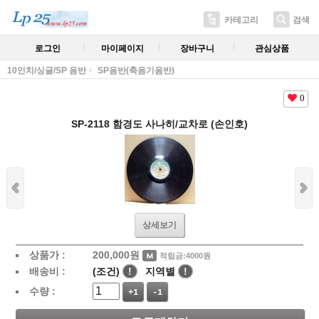
카테고리
검색
로그인
마이페이지
장바구니
관심상품
10인치/싱글/SP 음반
SP음반(축음기음반)
0
SP-2118 함경도 사나히/교차로 (손인호)
상세보기
상품가 :
200,000
원
적립금:4000원
배송비 :
(조건)
!
지역별
!
수량 :
+1
-1