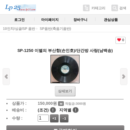
카테고리
검색
로그인
마이페이지
장바구니
관심상품
10인치/싱글/SP 음반
SP음반(축음기음반)
0
SP-1250 이별의 부산항(손인호)/단간방 사랑(남백송)
상세보기
상품가 :
150,000
원
적립금:3000원
배송비 :
(조건)
!
지역별
!
수량 :
+1
-1