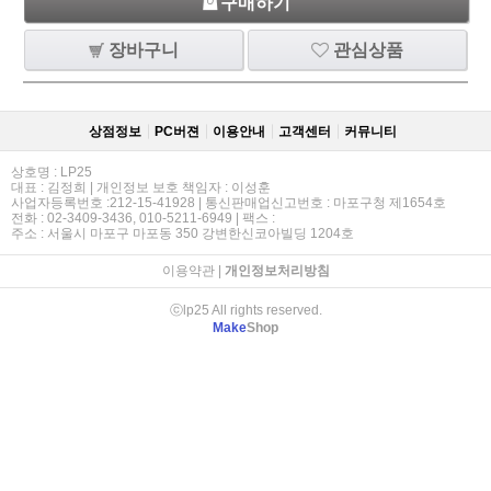
구매하기
장바구니
관심상품
상점정보
PC버젼
이용안내
고객센터
커뮤니티
상호명 : LP25
대표 : 김정희 | 개인정보 보호 책임자 : 이성훈
사업자등록번호 :212-15-41928 | 통신판매업신고번호 : 마포구청 제1654호
전화 : 02-3409-3436, 010-5211-6949 | 팩스 :
주소 : 서울시 마포구 마포동 350 강변한신코아빌딩 1204호
이용약관
|
개인정보처리방침
ⓒlp25 All rights reserved.
Make
Shop