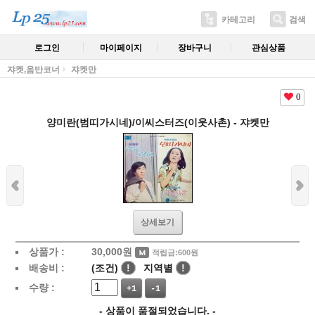
카테고리
검색
로그인
마이페이지
장바구니
관심상품
쟈켓,음반코너
쟈켓만
0
양미란(범띠가시네)/이씨스터즈(이웃사촌) - 쟈켓만
상세보기
상품가 :
30,000
원
적립금:600원
배송비 :
(조건)
!
지역별
!
수량 :
+1
-1
- 상품이 품절되었습니다. -