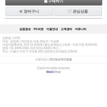
구매하기
장바구니
관심상품
상점정보
PC버젼
이용안내
고객센터
커뮤니티
상호명 : LP25
대표 : 김정희 | 개인정보 보호 책임자 : 이성훈
사업자등록번호 :212-15-41928 | 통신판매업신고번호 : 마포구청 제1654호
전화 : 02-3409-3436, 010-5211-6949 | 팩스 :
주소 : 서울시 마포구 마포동 350 강변한신코아빌딩 1204호
이용약관
|
개인정보처리방침
ⓒlp25 All rights reserved.
Make
Shop