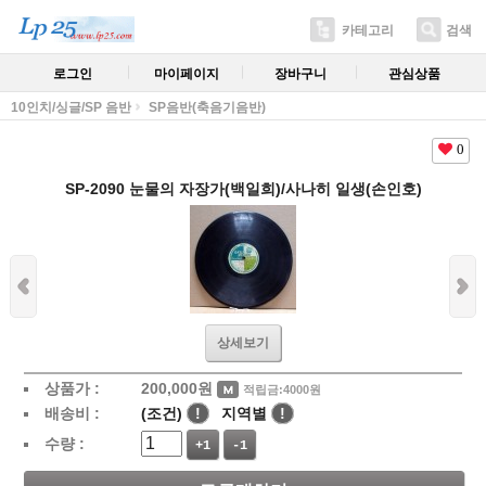
카테고리
검색
로그인
마이페이지
장바구니
관심상품
10인치/싱글/SP 음반
SP음반(축음기음반)
0
SP-2090 눈물의 자장가(백일희)/사나히 일생(손인호)
상세보기
상품가 :
200,000
원
적립금:4000원
배송비 :
(조건)
!
지역별
!
수량 :
+1
-1