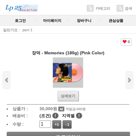
카테고리
검색
로그인
마이페이지
장바구니
관심상품
일반가요
part 1
0
장덕 - Memories (180g) (Pink Color)
상세보기
상품가 :
30,000
원
적립금:600원
배송비 :
(조건)
!
지역별
!
수량 :
+1
-1