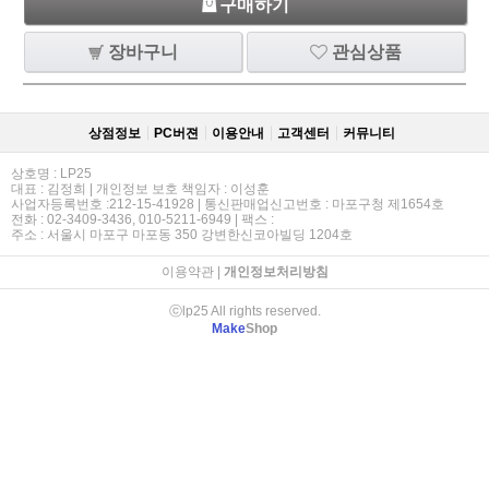
구매하기
장바구니
관심상품
상점정보
PC버젼
이용안내
고객센터
커뮤니티
상호명 : LP25
대표 : 김정희 | 개인정보 보호 책임자 : 이성훈
사업자등록번호 :212-15-41928 | 통신판매업신고번호 : 마포구청 제1654호
전화 : 02-3409-3436, 010-5211-6949 | 팩스 :
주소 : 서울시 마포구 마포동 350 강변한신코아빌딩 1204호
이용약관
|
개인정보처리방침
ⓒlp25 All rights reserved.
Make
Shop