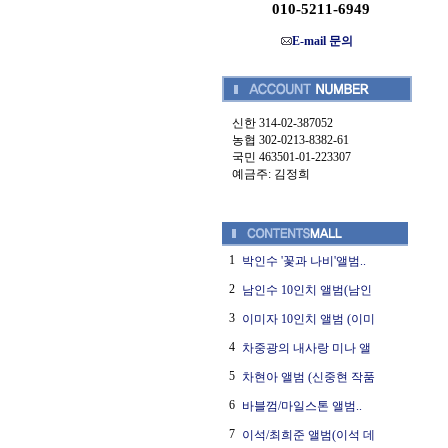
010-5211-6949
E-mail 문의
신한 314-02-387052
농협 302-0213-8382-61
국민 463501-01-223307
예금주: 김정희
1
박인수 '꽃과 나비'앨범..
2
남인수 10인치 앨범(남인
3
이미자 10인치 앨범 (이미
4
차중광의 내사랑 미나 앨
5
차현아 앨범 (신중현 작품
6
바블껌/마일스톤 앨범..
7
이석/최희준 앨범(이석 데