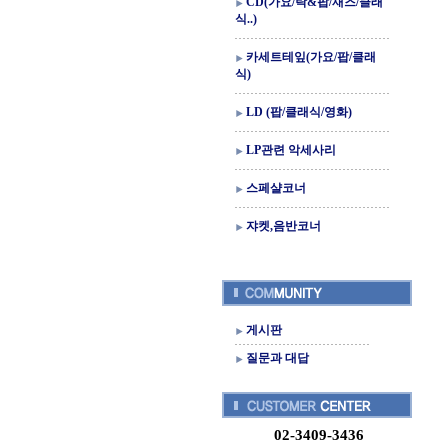
CD(가요/락&팝/재즈/클래
식..)
카세트테잎(가요/팝/클래
식)
LD (팝/클래식/영화)
LP관련 악세사리
스페샬코너
쟈켓,음반코너
게시판
질문과 대답
02-3409-3436