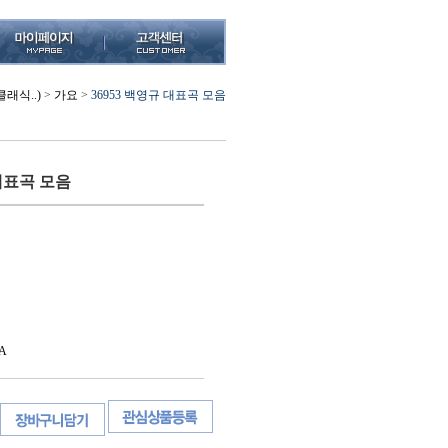
래식..)
>
가요
>
36953 백영규 대표곡 모음
 대표곡 모음
A