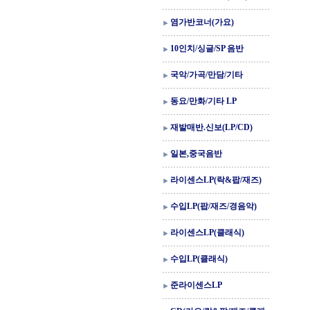
염가반코너(가요)
10인치/싱글/SP 음반
국악/가곡/만담/기타
동요/만화/기타 LP
재발매반.신보(LP/CD)
일본,중국음반
라이센스LP(락&팝/재즈)
수입LP(팝/재즈/경음악)
라이센스LP(클래식)
수입LP(클래식)
준라이센스LP