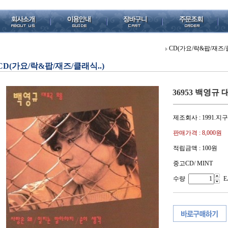
CD(가요/락&팝/재즈/클
CD(가요/락&팝/재즈/클래식..)
36953 백영규
제조회사 : 1991.지구
판매가격 :
8,000원
적립금액 :
100원
중고CD/ MINT
수량
E