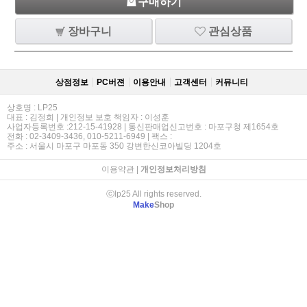
구매하기
장바구니
관심상품
상점정보
PC버젼
이용안내
고객센터
커뮤니티
상호명 : LP25
대표 : 김정희 | 개인정보 보호 책임자 : 이성훈
사업자등록번호 :212-15-41928 | 통신판매업신고번호 : 마포구청 제1654호
전화 : 02-3409-3436, 010-5211-6949 | 팩스 :
주소 : 서울시 마포구 마포동 350 강변한신코아빌딩 1204호
이용약관
|
개인정보처리방침
ⓒlp25 All rights reserved.
Make
Shop