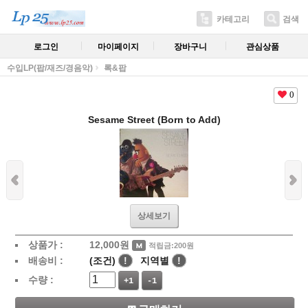
카테고리
검색
로그인
마이페이지
장바구니
관심상품
수입LP(팝/재즈/경음악)
록&팝
0
Sesame Street (Born to Add)
상세보기
상품가 :
12,000
원
적립금:200원
배송비 :
(조건)
!
지역별
!
수량 :
+1
-1