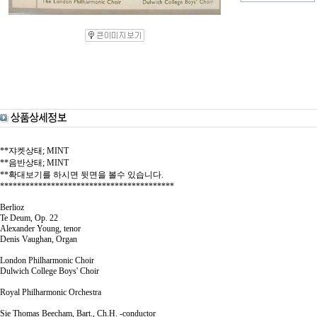
**쟈켓상태; MINT
**음반상태; MINT
**확대보기를 하시면 뒷면을 볼수 있습니다.
*****************************************
Berlioz
Te Deum, Op. 22
Alexander Young, tenor
Denis Vaughan, Organ
London Philharmonic Choir
Dulwich College Boys' Choir
Royal Philharmonic Orchestra
Sie Thomas Beecham, Bart., Ch.H. -conductor