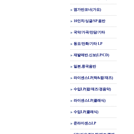
염가반코너(가요)
10인치/싱글/SP 음반
국악/가곡/만담/기타
동요/만화/기타 LP
재발매반.신보(LP/CD)
일본,중국음반
라이센스LP(락&팝/재즈)
수입LP(팝/재즈/경음악)
라이센스LP(클래식)
수입LP(클래식)
준라이센스LP