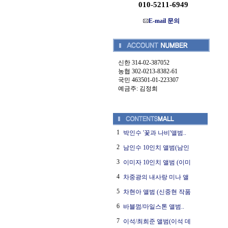
010-5211-6949
E-mail 문의
신한 314-02-387052
농협 302-0213-8382-61
국민 463501-01-223307
예금주: 김정희
1
박인수 '꽃과 나비'앨범..
2
남인수 10인치 앨범(남인
3
이미자 10인치 앨범 (이미
4
차중광의 내사랑 미나 앨
5
차현아 앨범 (신중현 작품
6
바블껌/마일스톤 앨범..
7
이석/최희준 앨범(이석 데