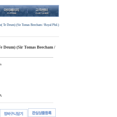
z( Te Deum) (Sir Tomas Beecham / Royal Phil.)
 Te Deum) (Sir Tomas Beecham /
s
A