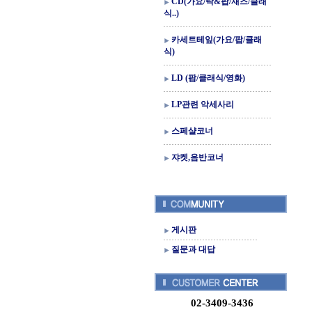
CD(가요/락&팝/재즈/클래
식..)
카세트테잎(가요/팝/클래
식)
LD (팝/클래식/영화)
LP관련 악세사리
스페샬코너
쟈켓,음반코너
게시판
질문과 대답
02-3409-3436