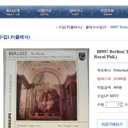
수입LP(클래식)
>
클래식수입LP
>
08997 Berlio
수입LP(클래식)
08997 Berlioz(
Royal Phil.)
제조회사 : Netherland
판매가격 :
20,000원
적립금액 :
400원
수입LP/ MINT
수량
E