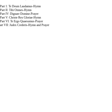
Part 1: Te Deum Laudamus-Hymn
Part II: Tibi Omnes-Hymn
Part IV: Dignare Domine-Prayer
Part V: Christe Rex Gloriae-Hymn
Part VI: Te Ergo Quaesumus-Prayer
art VII: Judex Crederis-Hymn and Prayer