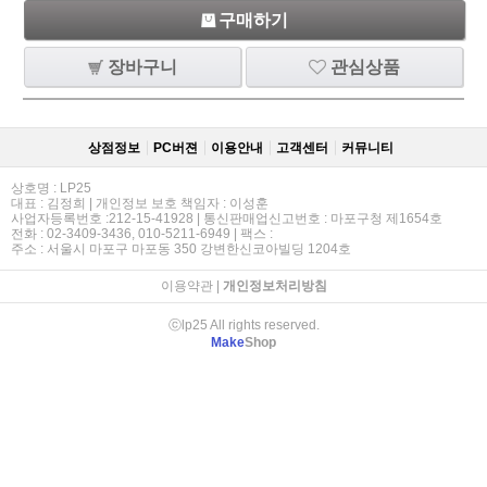
구매하기
장바구니
관심상품
상점정보
PC버젼
이용안내
고객센터
커뮤니티
상호명 : LP25
대표 : 김정희 | 개인정보 보호 책임자 : 이성훈
사업자등록번호 :212-15-41928 | 통신판매업신고번호 : 마포구청 제1654호
전화 : 02-3409-3436, 010-5211-6949 | 팩스 :
주소 : 서울시 마포구 마포동 350 강변한신코아빌딩 1204호
이용약관
|
개인정보처리방침
ⓒlp25 All rights reserved.
Make
Shop