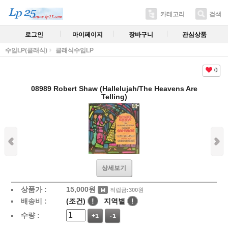
카테고리
검색
로그인
마이페이지
장바구니
관심상품
수입LP(클래식)
클래식수입LP
0
08989 Robert Shaw (Hallelujah/The Heavens Are
Telling)
상세보기
상품가 :
15,000
원
적립금:300원
배송비 :
(조건)
!
지역별
!
수량 :
+1
-1