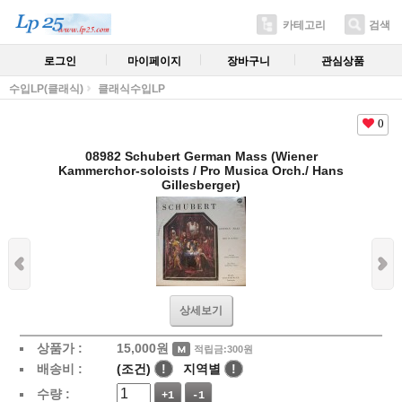
카테고리
검색
로그인
마이페이지
장바구니
관심상품
수입LP(클래식)
클래식수입LP
0
08982 Schubert German Mass (Wiener
Kammerchor-soloists / Pro Musica Orch./ Hans
Gillesberger)
상세보기
상품가 :
15,000
원
적립금:300원
배송비 :
(조건)
!
지역별
!
수량 :
+1
-1