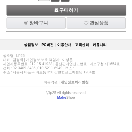
구매하기
장바구니
관심상품
상점정보
PC버젼
이용안내
고객센터
커뮤니티
상호명 : LP25
대표 : 김정희 | 개인정보 보호 책임자 : 이성훈
사업자등록번호 :212-15-41928 | 통신판매업신고번호 : 마포구청 제1654호
전화 : 02-3409-3436, 010-5211-6949 | 팩스 :
주소 : 서울시 마포구 마포동 350 강변한신코아빌딩 1204호
이용약관
|
개인정보처리방침
ⓒlp25 All rights reserved.
Make
Shop