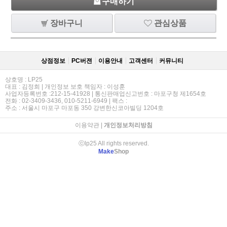
구매하기
장바구니
관심상품
상점정보
PC버젼
이용안내
고객센터
커뮤니티
상호명 : LP25
대표 : 김정희 | 개인정보 보호 책임자 : 이성훈
사업자등록번호 :212-15-41928 | 통신판매업신고번호 : 마포구청 제1654호
전화 : 02-3409-3436, 010-5211-6949 | 팩스 :
주소 : 서울시 마포구 마포동 350 강변한신코아빌딩 1204호
이용약관
|
개인정보처리방침
ⓒlp25 All rights reserved.
Make
Shop