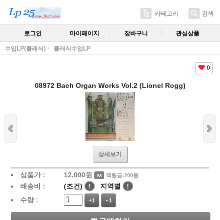
카테고리
검색
로그인
마이페이지
장바구니
관심상품
수입LP(클래식)
클래식수입LP
0
08972 Bach Organ Works Vol.2 (Lionel Rogg)
상세보기
상품가 :
12,000
원
적립금:200원
배송비 :
(조건)
!
지역별
!
수량 :
+1
-1