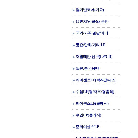
염가반코너(가요)
10인치/싱글/SP 음반
국악/가곡/만담/기타
동요/만화/기타 LP
재발매반.신보(LP/CD)
일본,중국음반
라이센스LP(락&팝/재즈)
수입LP(팝/재즈/경음악)
라이센스LP(클래식)
수입LP(클래식)
준라이센스LP