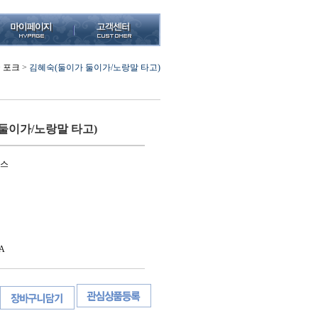
>
포크
>
김혜숙(둘이가 둘이가/노랑말 타고)
둘이가/노랑말 타고)
시스
A