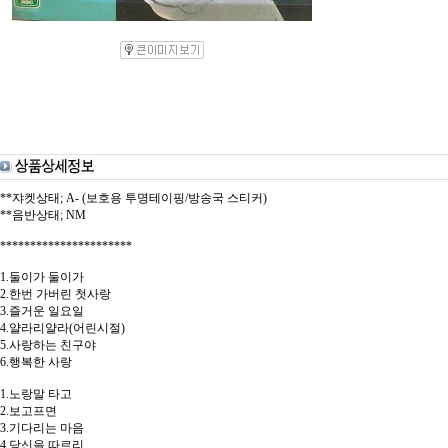
**쟈켓상태; A- (보호용 투명테이핑/방송국 스티커)
**음반상태; NM
**********************
1.둘이가 둘이가
2.한번 가버린 첫사랑
3.즐거운 일요일
4.얄라리얄라(어린시절)
5.사랑하는 친구야
6.행복한 사랑
1.노랑말 타고
2.보고프면
3.기다리는 마음
4.당신을 따르리