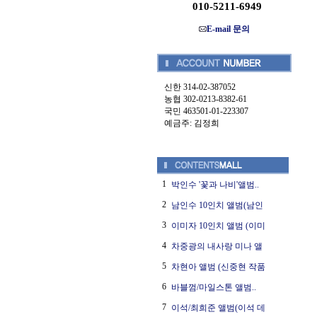
010-5211-6949
E-mail 문의
신한 314-02-387052
농협 302-0213-8382-61
국민 463501-01-223307
예금주: 김정희
1
박인수 '꽃과 나비'앨범..
2
남인수 10인치 앨범(남인
3
이미자 10인치 앨범 (이미
4
차중광의 내사랑 미나 앨
5
차현아 앨범 (신중현 작품
6
바블껌/마일스톤 앨범..
7
이석/최희준 앨범(이석 데