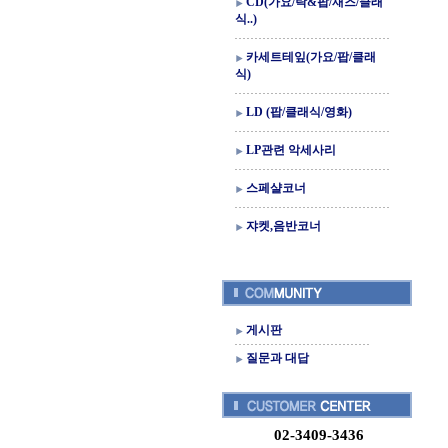
CD(가요/락&팝/재즈/클래
식..)
카세트테잎(가요/팝/클래
식)
LD (팝/클래식/영화)
LP관련 악세사리
스페샬코너
쟈켓,음반코너
게시판
질문과 대답
02-3409-3436