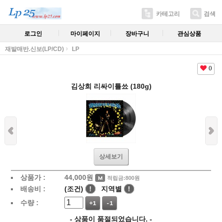
카테고리
검색
로그인
마이페이지
장바구니
관심상품
재발매반.신보(LP/CD)
LP
0
김상희 리싸이틀쑈 (180g)
상세보기
상품가 :
44,000
원
적립금:800원
배송비 :
(조건)
!
지역별
!
수량 :
+1
-1
- 상품이 품절되었습니다. -