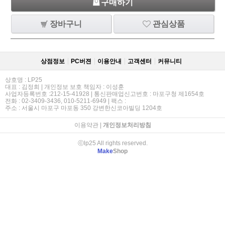
구매하기
장바구니
관심상품
상점정보
PC버젼
이용안내
고객센터
커뮤니티
상호명 : LP25
대표 : 김정희 | 개인정보 보호 책임자 : 이성훈
사업자등록번호 :212-15-41928 | 통신판매업신고번호 : 마포구청 제1654호
전화 : 02-3409-3436, 010-5211-6949 | 팩스 :
주소 : 서울시 마포구 마포동 350 강변한신코아빌딩 1204호
이용약관
|
개인정보처리방침
ⓒlp25 All rights reserved.
Make
Shop