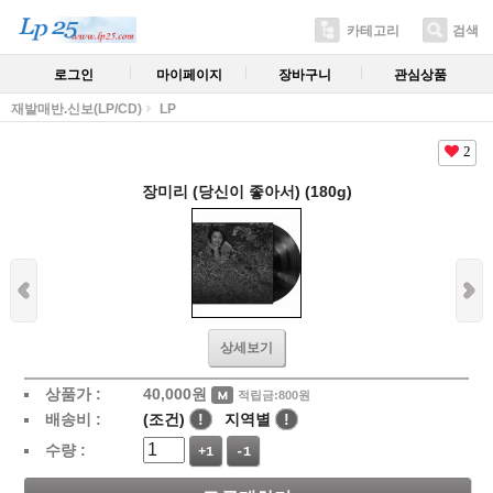
카테고리
검색
로그인
마이페이지
장바구니
관심상품
재발매반.신보(LP/CD)
LP
2
장미리 (당신이 좋아서) (180g)
상세보기
상품가 :
40,000
원
적립금:800원
배송비 :
(조건)
!
지역별
!
수량 :
+1
-1