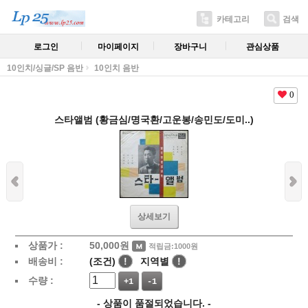
카테고리
검색
로그인
마이페이지
장바구니
관심상품
10인치/싱글/SP 음반
10인치 음반
0
스타앨범 (황금심/명국환/고운봉/송민도/도미..)
상세보기
상품가 :
50,000
원
적립금:1000원
배송비 :
(조건)
!
지역별
!
수량 :
+1
-1
- 상품이 품절되었습니다. -