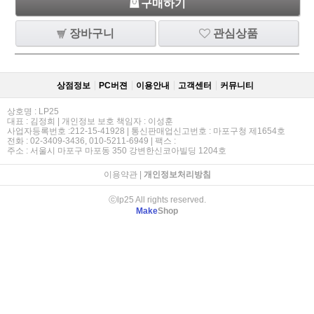
구매하기
장바구니
관심상품
상점정보
PC버젼
이용안내
고객센터
커뮤니티
상호명 : LP25
대표 : 김정희 | 개인정보 보호 책임자 : 이성훈
사업자등록번호 :212-15-41928 | 통신판매업신고번호 : 마포구청 제1654호
전화 : 02-3409-3436, 010-5211-6949 | 팩스 :
주소 : 서울시 마포구 마포동 350 강변한신코아빌딩 1204호
이용약관
|
개인정보처리방침
ⓒlp25 All rights reserved.
Make
Shop