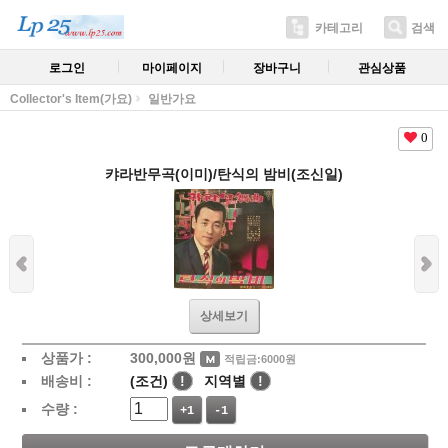
카테고리
검색
로그인
마이페이지
장바구니
관심상품
Collector's Item(가요)
일반가요
0
캬라반무곡(이미)/탄식의 밤비(조신일)
상세보기
상품가 :
300,000
원
적립금:6000원
배송비 :
(조건)
!
지역별
!
수량 :
+1
-1