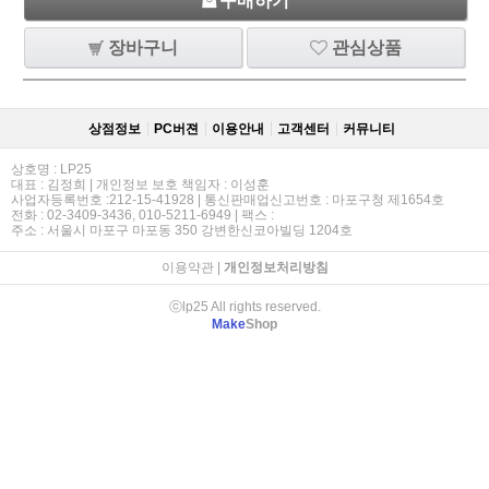
구매하기
장바구니
관심상품
상점정보
PC버젼
이용안내
고객센터
커뮤니티
상호명 : LP25
대표 : 김정희 | 개인정보 보호 책임자 : 이성훈
사업자등록번호 :212-15-41928 | 통신판매업신고번호 : 마포구청 제1654호
전화 : 02-3409-3436, 010-5211-6949 | 팩스 :
주소 : 서울시 마포구 마포동 350 강변한신코아빌딩 1204호
이용약관
|
개인정보처리방침
ⓒlp25 All rights reserved.
Make
Shop