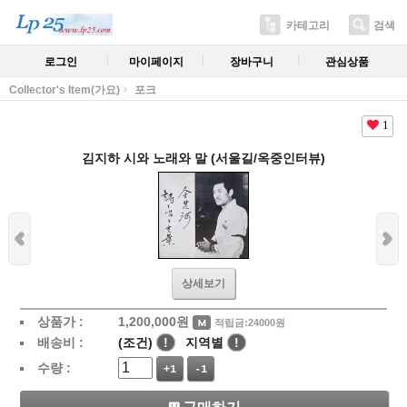
카테고리
검색
로그인
마이페이지
장바구니
관심상품
Collector's Item(가요)
포크
1
김지하 시와 노래와 말 (서울길/옥중인터뷰)
상세보기
상품가 :
1,200,000
원
적립금:24000원
배송비 :
(조건)
!
지역별
!
수량 :
+1
-1