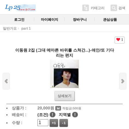
카테고리
검색
로그인
마이페이지
장바구니
관심상품
일반가요
part 1
1
이동원 2집 (그대 메마른 바위를 스쳐간...)-애인/또 기다
리는 편지
상세보기
상품가 :
20,000
원
적립금:500원
배송비 :
(조건)
!
지역별
!
수량 :
+1
-1