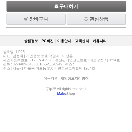
구매하기
장바구니
관심상품
상점정보
PC버젼
이용안내
고객센터
커뮤니티
상호명 : LP25
대표 : 김정희 | 개인정보 보호 책임자 : 이성훈
사업자등록번호 :212-15-41928 | 통신판매업신고번호 : 마포구청 제1654호
전화 : 02-3409-3436, 010-5211-6949 | 팩스 :
주소 : 서울시 마포구 마포동 350 강변한신코아빌딩 1204호
이용약관
|
개인정보처리방침
ⓒlp25 All rights reserved.
Make
Shop