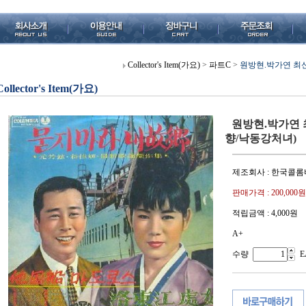
Collector's Item(가요)
>
파트C
>
원방현.박가연 최
Collector's Item(가요)
원방현.박가연 
향/낙동강처녀)
제조회사 : 한국콜
판매가격 :
200,000원
적립금액 :
4,000원
A+
수량
E