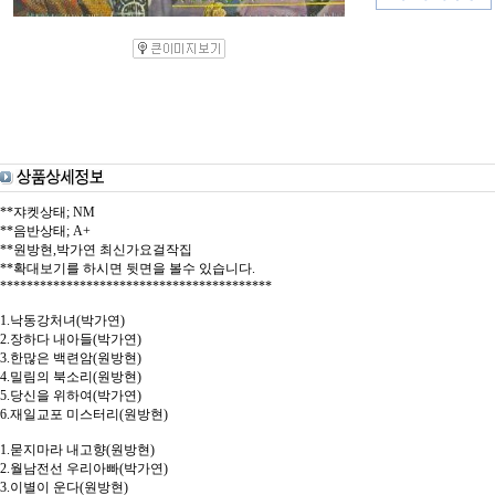
**쟈켓상태; NM
**음반상태; A+
**원방현,박가연 최신가요걸작집
**확대보기를 하시면 뒷면을 볼수 있습니다.
*****************************************
1.낙동강처녀(박가연)
2.장하다 내아들(박가연)
3.한많은 백련암(원방현)
4.밀림의 북소리(원방현)
5.당신을 위하여(박가연)
6.재일교포 미스터리(원방현)
1.묻지마라 내고향(원방현)
2.월남전선 우리아빠(박가연)
3.이별이 운다(원방현)