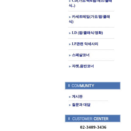
CD(가요/락&팝/재즈/클래
식..)
카세트테잎(가요/팝/클래
식)
LD (팝/클래식/영화)
LP관련 악세사리
스페샬코너
쟈켓,음반코너
게시판
질문과 대답
02-3409-3436