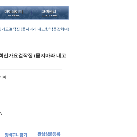
신가요걸작집 (묻지마라 내고향/낙동강처녀)
최신가요걸작집 (묻지마라 내고
롬비아
A