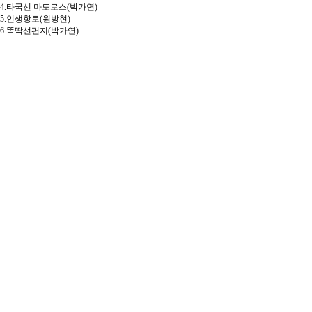
4.타국선 마도로스(박가연)
5.인생항로(원방현)
6.똑딱선편지(박가연)