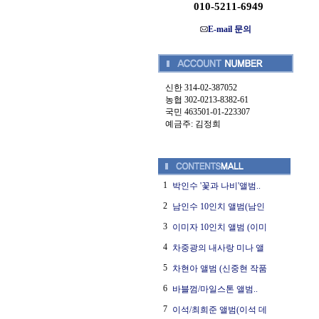
010-5211-6949
E-mail 문의
신한 314-02-387052
농협 302-0213-8382-61
국민 463501-01-223307
예금주: 김정희
1
박인수 '꽃과 나비'앨범..
2
남인수 10인치 앨범(남인
3
이미자 10인치 앨범 (이미
4
차중광의 내사랑 미나 앨
5
차현아 앨범 (신중현 작품
6
바블껌/마일스톤 앨범..
7
이석/최희준 앨범(이석 데