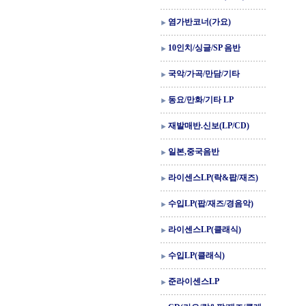
염가반코너(가요)
10인치/싱글/SP 음반
국악/가곡/만담/기타
동요/만화/기타 LP
재발매반.신보(LP/CD)
일본,중국음반
라이센스LP(락&팝/재즈)
수입LP(팝/재즈/경음악)
라이센스LP(클래식)
수입LP(클래식)
준라이센스LP