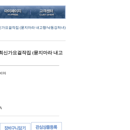
신가요걸작집 (묻지마라 내고향/낙동강처녀)
최신가요걸작집 (묻지마라 내고
롬비아
A