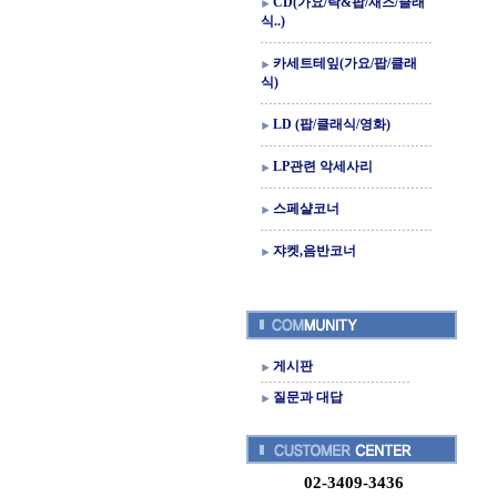
CD(가요/락&팝/재즈/클래
식..)
카세트테잎(가요/팝/클래
식)
LD (팝/클래식/영화)
LP관련 악세사리
스페샬코너
쟈켓,음반코너
게시판
질문과 대답
02-3409-3436