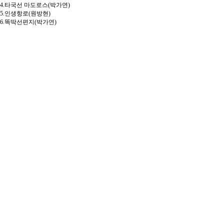
4.타국선 마도로스(박가연)
5.인생항로(원방현)
6.똑딱선편지(박가연)