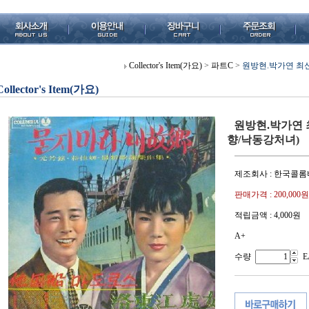
Collector's Item(가요)
>
파트C
>
원방현.박가연 최
Collector's Item(가요)
원방현.박가연 
향/낙동강처녀)
제조회사 : 한국콜
판매가격 :
200,000원
적립금액 :
4,000원
A+
수량
E