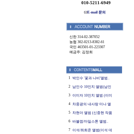
010-5211-6949
E-mail 문의
신한 314-02-387052
농협 302-0213-8382-61
국민 463501-01-223307
예금주: 김정희
1
박인수 '꽃과 나비'앨범..
2
남인수 10인치 앨범(남인
3
이미자 10인치 앨범 (이미
4
차중광의 내사랑 미나 앨
5
차현아 앨범 (신중현 작품
6
바블껌/마일스톤 앨범..
7
이석/최희준 앨범(이석 데