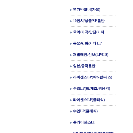
염가반코너(가요)
10인치/싱글/SP 음반
국악/가곡/만담/기타
동요/만화/기타 LP
재발매반.신보(LP/CD)
일본,중국음반
라이센스LP(락&팝/재즈)
수입LP(팝/재즈/경음악)
라이센스LP(클래식)
수입LP(클래식)
준라이센스LP