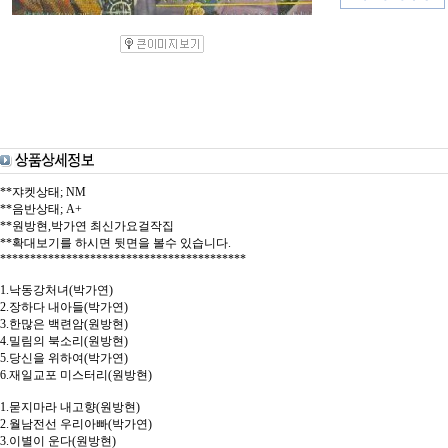
**쟈켓상태; NM
**음반상태; A+
**원방현,박가연 최신가요걸작집
**확대보기를 하시면 뒷면을 볼수 있습니다.
*****************************************
1.낙동강처녀(박가연)
2.장하다 내아들(박가연)
3.한많은 백련암(원방현)
4.밀림의 북소리(원방현)
5.당신을 위하여(박가연)
6.재일교포 미스터리(원방현)
1.묻지마라 내고향(원방현)
2.월남전선 우리아빠(박가연)
3.이별이 운다(원방현)