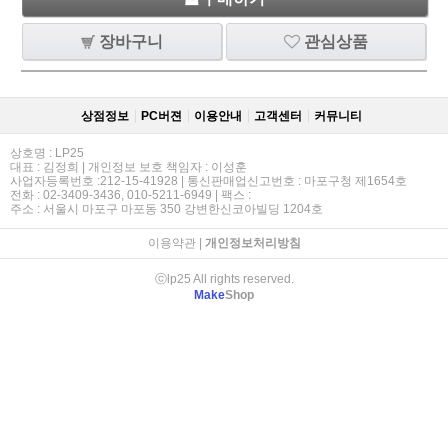
장바구니
관심상품
상점정보
PC버젼
이용안내
고객센터
커뮤니티
상호명 : LP25
대표 : 김정희 | 개인정보 보호 책임자 : 이성훈
사업자등록번호 :212-15-41928 | 통신판매업신고번호 : 마포구청 제1654호
전화 : 02-3409-3436, 010-5211-6949 | 팩스 :
주소 : 서울시 마포구 마포동 350 강변한신코아빌딩 1204호
이용약관
|
개인정보처리방침
ⓒlp25 All rights reserved.
Make
Shop