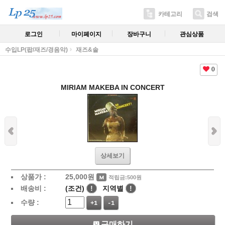
카테고리
검색
로그인
마이페이지
장바구니
관심상품
수입LP(팝/재즈/경음악)
재즈&솔
0
MIRIAM MAKEBA IN CONCERT
상세보기
상품가 :
25,000
원
적립금:500원
배송비 :
(조건)
!
지역별
!
수량 :
+1
-1
구매하기