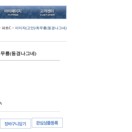
>
파트C
>
이미자(고안)/최무룡(동경나그네)
최무룡(동경나그네)
A