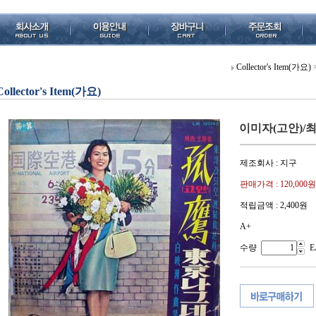
Collector's Item(가요)
Collector's Item(가요)
이미자(고안)/
제조회사 : 지구
판매가격 :
120,000원
적립금액 :
2,400원
A+
수량
E