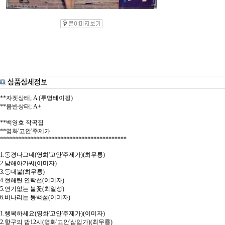
**쟈켓상태; A (투명테이핑)
**음반상태; A+
**백영호 작곡집
**영화'고안'주제가
******************************************
1.동경나그네(영화'고안'주제가)(최무룡)
2.남해아가씨(이미자)
3.등대불(최무룡)
4.현해탄 연락선(이미자)
5.연기없는 불꽃(최일성)
6.비나리는 동백섬(이미자)
1.행복하세요(영화'고안'주제가)(이미자)
2.항구의 밤12시(영화'고안'삽입가)(최무룡)