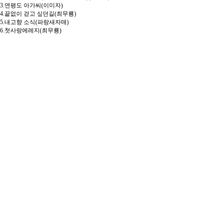
3.연평도 아가씨(이미자)
4.끝없이 걷고 싶던길(최무룡)
5.내고향 소식(파랑새자매)
6.첫사랑에레지(최무룡)