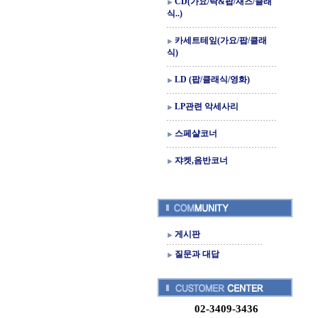
CD(가요/락&팝/재즈/클래
식..)
카세트테잎(가요/팝/클래
식)
LD (팝/클래식/영화)
LP관련 악세사리
스페샬코너
쟈켓,음반코너
게시판
질문과 대답
02-3409-3436