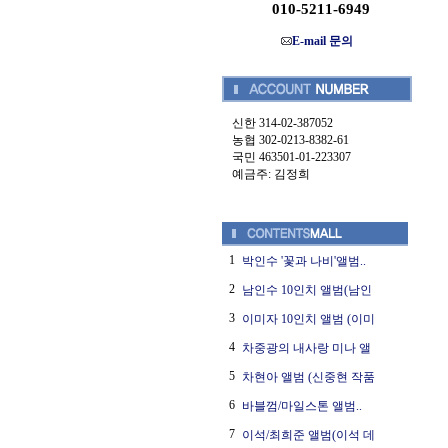
010-5211-6949
E-mail 문의
신한 314-02-387052
농협 302-0213-8382-61
국민 463501-01-223307
예금주: 김정희
1
박인수 '꽃과 나비'앨범..
2
남인수 10인치 앨범(남인
3
이미자 10인치 앨범 (이미
4
차중광의 내사랑 미나 앨
5
차현아 앨범 (신중현 작품
6
바블껌/마일스톤 앨범..
7
이석/최희준 앨범(이석 데