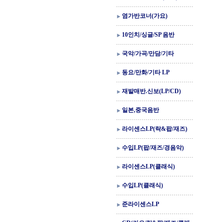
염가반코너(가요)
10인치/싱글/SP 음반
국악/가곡/만담/기타
동요/만화/기타 LP
재발매반.신보(LP/CD)
일본,중국음반
라이센스LP(락&팝/재즈)
수입LP(팝/재즈/경음악)
라이센스LP(클래식)
수입LP(클래식)
준라이센스LP