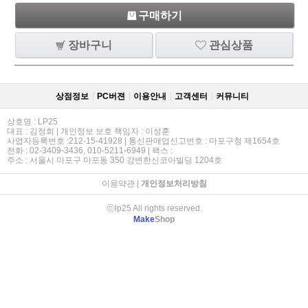
구매하기
장바구니
관심상품
상점정보
PC버젼
이용안내
고객센터
커뮤니티
상호명 : LP25
대표 : 김정희 | 개인정보 보호 책임자 : 이성훈
사업자등록번호 :212-15-41928 | 통신판매업신고번호 : 마포구청 제1654호
전화 : 02-3409-3436, 010-5211-6949 | 팩스 :
주소 : 서울시 마포구 마포동 350 강변한신코아빌딩 1204호
이용약관
|
개인정보처리방침
ⓒlp25 All rights reserved.
Make
Shop