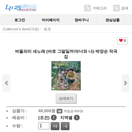
카테고리
검색
로그인
마이페이지
장바구니
관심상품
Collector's Item(가요)
포크
0
버들피리 새노래 (바로 그말일꺼야/너와 나)-박장순 작곡
집
상세보기
상품가 :
40,000
원
적립금:800원
배송비 :
(조건)
!
지역별
!
수량 :
+1
-1