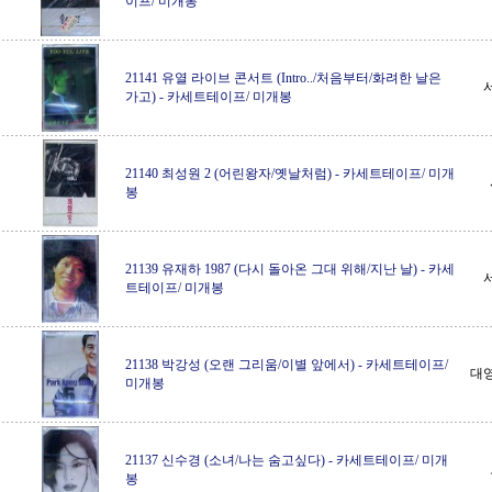
이프/ 미개봉
21141 유열 라이브 콘서트 (Intro../처음부터/화려한 날은
가고)
-
카세트테이프/ 미개봉
21140 최성원 2 (어린왕자/옛날처럼)
-
카세트테이프/ 미개
봉
21139 유재하 1987 (다시 돌아온 그대 위해/지난 날)
-
카세
트테이프/ 미개봉
21138 박강성 (오랜 그리움/이별 앞에서)
-
카세트테이프/
대
미개봉
21137 신수경 (소녀/나는 숨고싶다)
-
카세트테이프/ 미개
봉