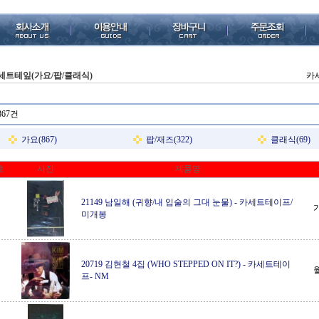
세트테잎(가요/팝/클래식)
카
867건
가요(867)
팝/재즈(322)
클래식(69)
호
사진
제품명
21149 남일해 (귀향/내 입술의 그대 눈물)
-
카세트테이프/
미개봉
20719 김현철 4집 (WHO STEPPED ON IT?)
-
카세트테이
프- NM