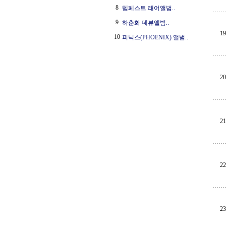
8
템페스트 래어앨범..
9
하춘화 데뷰앨범..
19
10
피닉스(PHOENIX) 앨범..
20
21
22
23