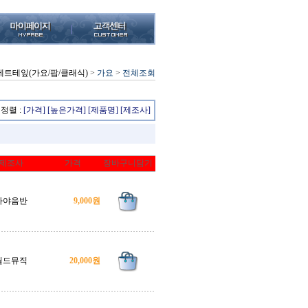
세트테잎(가요/팝/클래식)
>
가요
>
전체조회
정렬 :
[가격]
[높은가격]
[제품명]
[제조사]
제조사
가격
장바구니담기
가야음반
9,000원
월드뮤직
20,000원