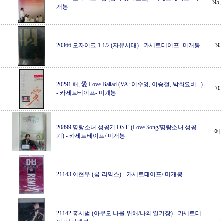
'9
개봉
20366 모자이크 1 1/2 (자유시대)
-
카세트테이프- 미개봉
'
20291 애, 愛 Love Ballad (VA: 이수영, 이승철, 박화요비...)
'
-
카세트테이프- 미개봉
20899 명랑소녀 성공기 OST. (Love Song/명랑소녀 성공
예
기)
-
카세트테이프/ 미개봉
21143 이현우 (꿈-리믹스)
-
카세트테이프/ 미개봉
21142 홍서범 (아무도 나를 위해/나의 일기장)
-
카세트테