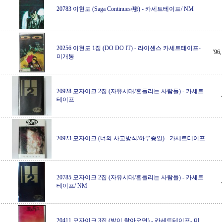
20783 이현도 (Saga Continues/戀)
-
카세트테이프/ NM
20256 이현도 1집 (DO DO IT)
-
라이센스 카세트테이프-
'9
미개봉
20928 모자이크 2집 (자유시대/흔들리는 사람들)
-
카세트
테이프
20923 모자이크 (너의 사고방식/하루종일)
-
카세트테이프
20785 모자이크 2집 (자유시대/흔들리는 사람들)
-
카세트
테이프/ NM
20411 모자이크 3집 (밤이 찾아오면)
-
카세트테이프- 미