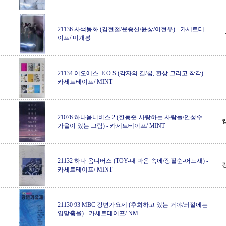
21136 사색동화 (김현철/윤종신/윤상/이현우)
-
카세트테
이프/ 미개봉
21134 이오에스. E.O.S (각자의 길/꿈, 환상 그리고 착각)
-
카세트테이프/ MINT
21076 하나옴니버스 2 (한동준-사랑하는 사람들/안성수-
가을이 있는 그림)
-
카세트테이프/ MINT
21132 하나 옴니버스 (TOY-내 마음 속에/장필순-어느새)
-
카세트테이프/ MINT
21130 93 MBC 강변가요제 (후회하고 있는 거야/좌절에는
입맞춤을)
-
카세트테이프/ NM