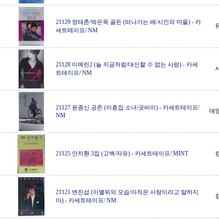
21129 정태춘/박은옥 골든 (떠나가는 배/시인의 마을)
-
카
세트테이프/ NM
21128 이예린2 (늘 지금처럼/대신할 수 없는 사랑)
-
카세
트테이프/ NM
21127 윤종신 공존 (이층집 소녀/굿바이)
-
카세트테이프/
대
NM
21125 안치환 3집 (고백/자유)
-
카세트테이프/ MINT
21121 변진섭 (이별뒤의 모습/아직은 사랑이라고 말하지
마)
-
카세트테이프/ NM