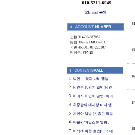
010-5211-6949
E-mail 문의
14
신한 314-02-387052
농협 302-0213-8382-61
국민 463501-01-223307
15
예금주: 김정희
16
1
박인수 '꽃과 나비'앨범..
2
남인수 10인치 앨범(남인
3
이미자 10인치 앨범 (이미
17
4
차중광의 내사랑 미나 앨
5
차현아 앨범 (신중현 작품
6
바블껌/마일스톤 앨범..
18
7
이석/최희준 앨범(이석 데