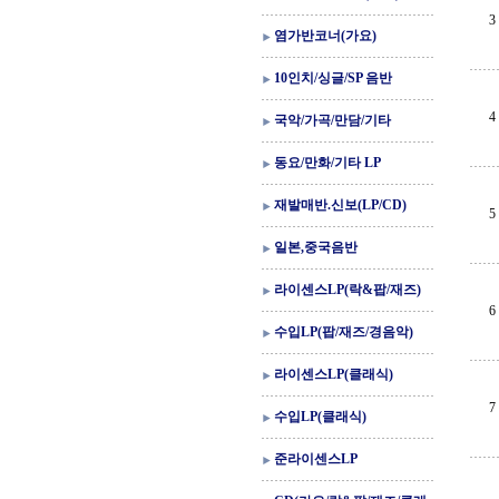
3
염가반코너(가요)
10인치/싱글/SP 음반
4
국악/가곡/만담/기타
동요/만화/기타 LP
재발매반.신보(LP/CD)
5
일본,중국음반
라이센스LP(락&팝/재즈)
6
수입LP(팝/재즈/경음악)
라이센스LP(클래식)
7
수입LP(클래식)
준라이센스LP