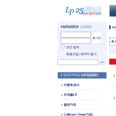
카
총 
보안 접속
회원가입
|
ID/PW 찾기
번
1
이벤트코너
미개봉LP
2
일반가요
Collector's Item(가요)