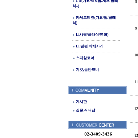
CD(가요/락&팝/재즈/클래
8
식..)
카세트테잎(가요/팝/클래
식)
9
LD (팝/클래식/영화)
LP관련 악세사리
10
스페샬코너
쟈켓,음반코너
11
게시판
12
질문과 대답
02-3409-3436
13