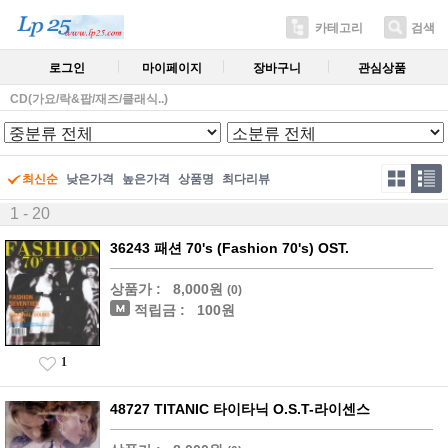
카테고리
검색
로그인
마이페이지
장바구니
관심상품
CD(가요/락&팝/재즈/클래식..)
최신순
낮은가격
높은가격
상품명
최다리뷰
1 - 20
36243 패션 70's (Fashion 70's) OST.
상품가 :
8,000원
(0)
적립금 :
100원
1
48727 TITANIC 타이타닉 O.S.T-라이센스