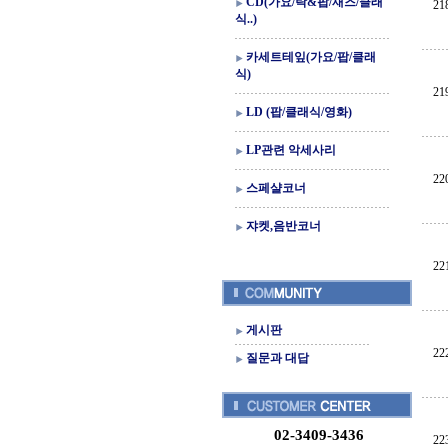
CD(가요/락&팝/재즈/클래
21
식..)
카세트테잎(가요/팝/클래
식)
21
LD (팝/클래식/영화)
LP관련 악세사리
22
스페샬코너
쟈켓,음반코너
22
게시판
22
질문과 대답
02-3409-3436
22