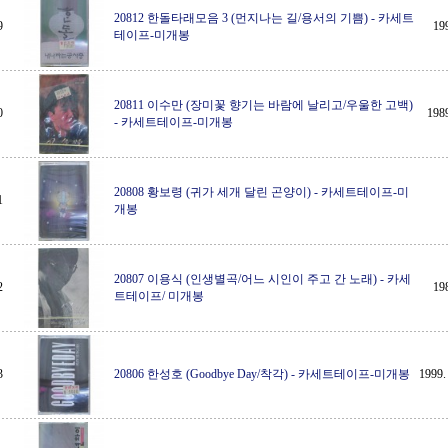
20812 한돌타래모음 3 (먼지나는 길/용서의 기쁨)
-
카세트
9
1
테이프-미개봉
20811 이수만 (장미꽃 향기는 바람에 날리고/우울한 고백)
0
19
-
카세트테이프-미개봉
20808 황보령 (귀가 세개 달린 곤양이)
-
카세트테이프-미
1
개봉
20807 이용식 (인생별곡/어느 시인이 주고 간 노래)
-
카세
2
1
트테이프/ 미개봉
3
20806 한성호 (Goodbye Day/착각)
-
카세트테이프-미개봉
199