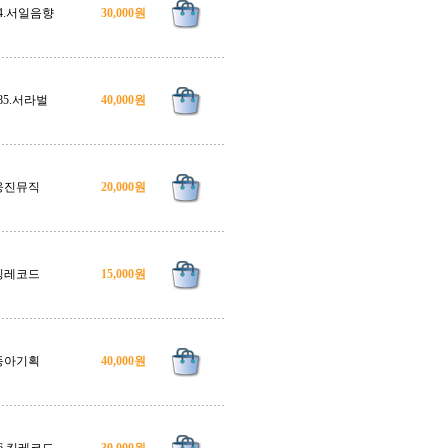
94.서일음향
30,000원
985.서라벌
40,000원
웅진뮤직
20,000원
킹레코드
15,000원
동아기획
40,000원