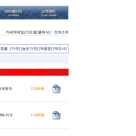
카세트테잎(가요/팝/클래식)
>
전체조회
정렬 :
[가격]
[높은가격]
[제품명]
[제조사]
제조사
가격
장바구니담기
한국뮤직
25,000원
994.지구
15,000원