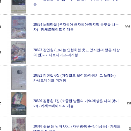
8
봉
20824 노래마을 (은자동아 금자동아/마지막 몸짓을 나누
9
198
자)
-
카세트테이프-미개봉
20823 강인원 (그대는 인형처럼 웃고 있지만/사랑은 세상
0
의 반)
-
카세트테이프-미개봉
20822 김현철 6집 (거짓말도 보여요/아침의 그 노래는)
-
1
카세트테이프-미개봉
20820 김동환 1집 (소중한 날들의 기억/세상은 나의 것이
2
1
야)
-
카세트테이프-미개봉
20818 꽃을 든 남자 OST. (자우림/방준석/이상은)
-
카세트
3