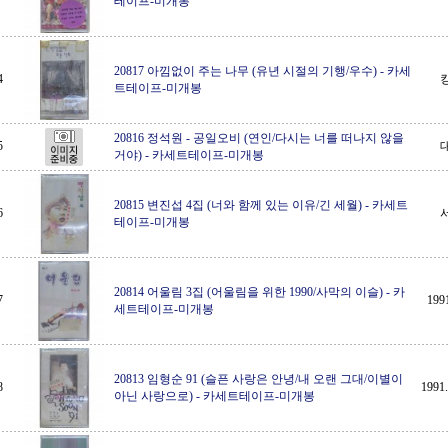
테이프-미개봉
20817 아낌없이 주는 나무 (유년 시절의 기행/우수)
-
카세
4
트테이프-미개봉
20816 정석원 - 공일오비 (연인/다시는 너를 떠나지 않을
5
거야)
-
카세트테이프-미개봉
20815 변진섭 4집 (너와 함께 있는 이유/긴 세월)
-
카세트
6
테이프-미개봉
20814 어울림 3집 (어울림을 위한 1990/사막의 이슬)
-
카
7
19
세트테이프-미개봉
20813 임형순 91 (슬픈 사랑은 안녕/내 오랜 그대/이별이
8
199
아닌 사랑으로)
-
카세트테이프-미개봉