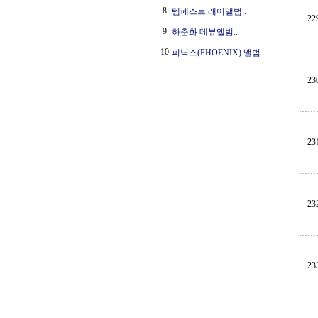
8
템페스트 래어앨범..
22
9
하춘화 데뷰앨범..
10
피닉스(PHOENIX) 앨범..
23
23
23
23