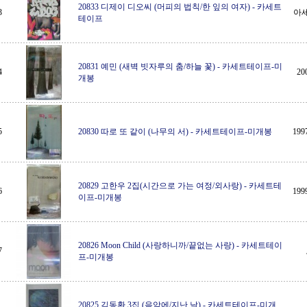
20833 디제이 디오씨 (머피의 법칙/한 잎의 여자)
-
카세트
3
아
테이프
20831 예민 (새벽 빗자루의 춤/하늘 꽃)
-
카세트테이프-미
4
2
개봉
5
20830 따로 또 같이 (나무의 서)
-
카세트테이프-미개봉
19
20829 고한우 2집(시간으로 가는 여정/외사랑)
-
카세트테
6
19
이프-미개봉
20826 Moon Child (사랑하니까/끝없는 사랑)
-
카세트테이
7
프-미개봉
20825 김동환 3집 (음악에/지난 날)
-
카세트테이프-미개