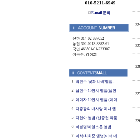
010-5211-6949
E-mail 문의
22
신한 314-02-387052
농협 302-0213-8382-61
22
국민 463501-01-223307
예금주: 김정희
22
1
박인수 '꽃과 나비'앨범..
2
남인수 10인치 앨범(남인
22
3
이미자 10인치 앨범 (이미
4
차중광의 내사랑 미나 앨
5
차현아 앨범 (신중현 작품
22
6
바블껌/마일스톤 앨범..
7
이석/최희준 앨범(이석 데