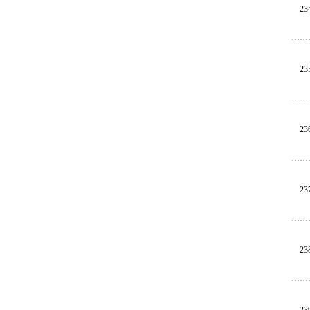
23
23
23
23
23