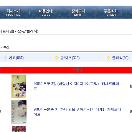
세트테잎(가요/팝/클래식)
1258건
가요(867)
팝/재즈(322)
클래식(69)
호
사진
제품명
20835 투투 2집 (바람난 여자/1과 1/2 /고백)
-
카세트테이
1
프
20834 구본승 (너 하나 만을 위해/다시 너에게)
-
카세트테
2
1
이프