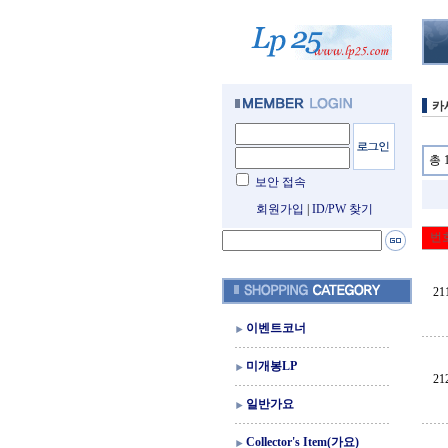
카
총 
보안 접속
회원가입
|
ID/PW 찾기
번
21
이벤트코너
미개봉LP
21
일반가요
Collector's Item(가요)