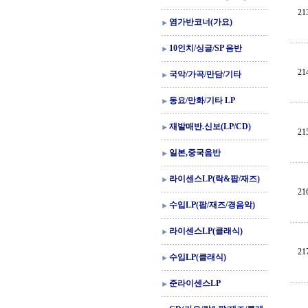
21
염가반코너(가요)
10인치/싱글/SP 음반
21
국악/가곡/만담/기타
동요/만화/기타 LP
재발매반.신보(LP/CD)
21
일본,중국음반
라이센스LP(락&팝/재즈)
21
수입LP(팝/재즈/경음악)
라이센스LP(클래식)
21
수입LP(클래식)
준라이센스LP