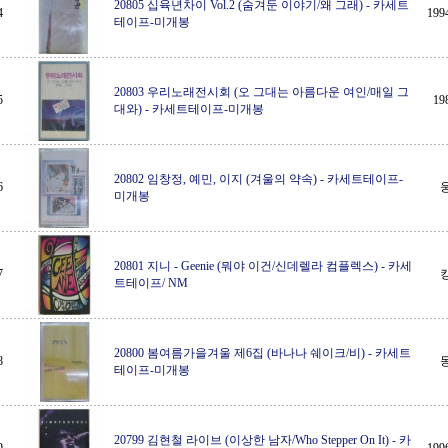
20805 십육년차이 Vol.2 (숨겨둔 이야기/왜 그래)
-
카세트
4
19
테이프-미개봉
20803 우리노래전시회 (오 그대는 아름다운 여인/매일 그
5
1
대와)
-
카세트테이프-미개봉
20802 임창정, 예민, 이지 (겨울의 약속)
-
카세트테이프-
6
미개봉
20801 지니 - Geenie (뭐야 이건/신데렐라 컴플렉스)
-
카세
7
트테이프/ NM
20800 봄여름가을겨울 제6집 (바나나 쉐이크/비)
-
카세트
8
테이프-미개봉
20799 김현철 라이브 (이상한 남자/Who Stepper On It)
-
카