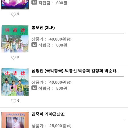
적립금 :
600원
0
흥보전 (2LP)
상품가 :
40,000원
(0)
적립금 :
800원
0
심청전 (국악창극)-박봉선 박송희 김정희 박순해..
상품가 :
40,000원
(0)
적립금 :
800원
0
김죽파 가야금산조
상품가 :
25,000원
(0)