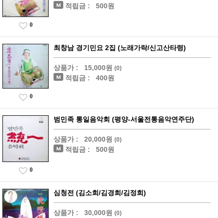
적립금 :
500원
0
최창남 경기민요 2집 (노래가락/신고산타령)
상품가 :
15,000원
(0)
적립금 :
400원
0
범민족 통일음악회 (평양-서울전통음악연주단)
상품가 :
20,000원
(0)
적립금 :
500원
0
심청전 (김소희/김경희/김정희)
상품가 :
30,000원
(0)