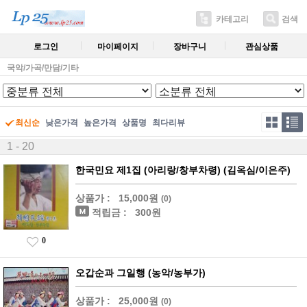
카테고리
검색
로그인
마이페이지
장바구니
관심상품
국악/가곡/만담/기타
최신순
낮은가격
높은가격
상품명
최다리뷰
1 - 20
한국민요 제1집 (아리랑/창부차령) (김옥심/이은주)
상품가 :
15,000원
(0)
적립금 :
300원
0
오갑순과 그일행 (농악/농부가)
상품가 :
25,000원
(0)