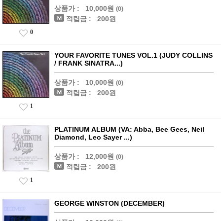
상품가 :
10,000원
(0)
적립금 :
200원
0
YOUR FAVORITE TUNES VOL.1 (JUDY COLLINS
/ FRANK SINATRA...)
상품가 :
10,000원
(0)
적립금 :
200원
1
PLATINUM ALBUM (VA: Abba, Bee Gees, Neil
Diamond, Leo Sayer ...)
상품가 :
12,000원
(0)
적립금 :
200원
1
GEORGE WINSTON (DECEMBER)