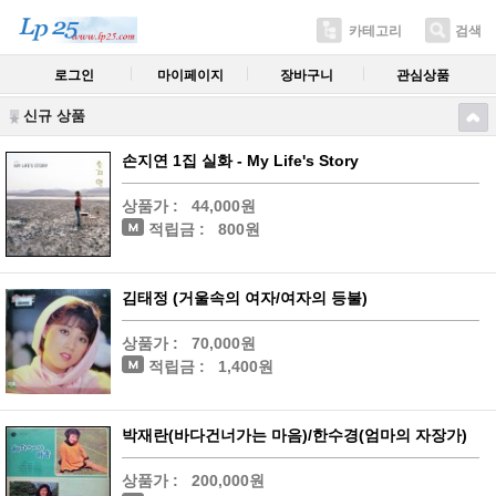
카테고리
검색
로그인
마이페이지
장바구니
관심상품
신규 상품
손지연 1집 실화 - My Life's Story
상품가 :
44,000원
적립금 :
800원
김태정 (거울속의 여자/여자의 등불)
상품가 :
70,000원
적립금 :
1,400원
박재란(바다건너가는 마음)/한수경(엄마의 자장가)
상품가 :
200,000원