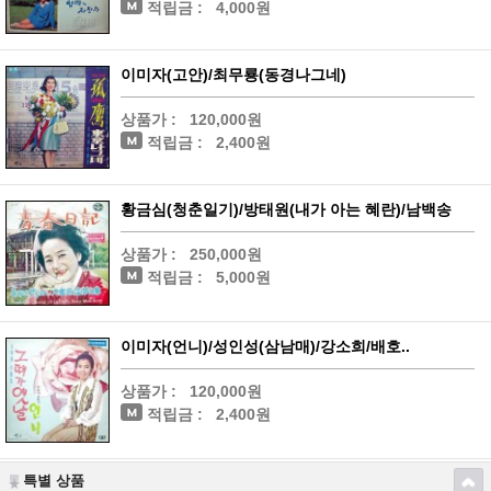
적립금 :
4,000원
이미자(고안)/최무룡(동경나그네)
상품가 :
120,000원
적립금 :
2,400원
황금심(청춘일기)/방태원(내가 아는 혜란)/남백송
상품가 :
250,000원
적립금 :
5,000원
이미자(언니)/성인성(삼남매)/강소희/배호..
상품가 :
120,000원
적립금 :
2,400원
특별 상품