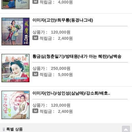
적립금 :
4,000원
이미자(고안)/최무룡(동경나그네)
상품가 :
120,000원
적립금 :
2,400원
황금심(청춘일기)/방태원(내가 아는 혜란)/남백송
상품가 :
250,000원
적립금 :
5,000원
이미자(언니)/성인성(삼남매)/강소희/배호..
상품가 :
120,000원
적립금 :
2,400원
특별 상품