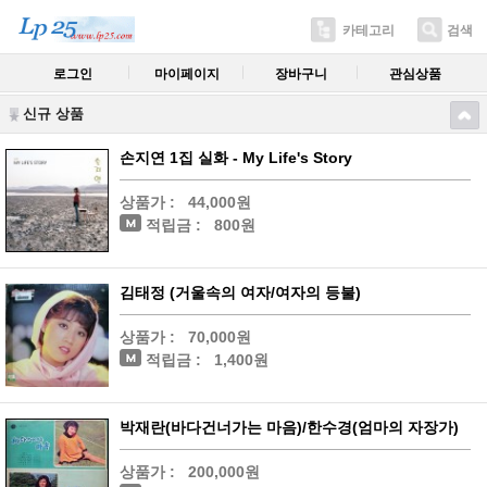
카테고리
검색
로그인
마이페이지
장바구니
관심상품
신규 상품
손지연 1집 실화 - My Life's Story
상품가 :
44,000원
적립금 :
800원
김태정 (거울속의 여자/여자의 등불)
상품가 :
70,000원
적립금 :
1,400원
박재란(바다건너가는 마음)/한수경(엄마의 자장가)
상품가 :
200,000원