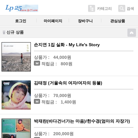
카테고리
검색
로그인
마이페이지
장바구니
관심상품
신규 상품
손지연 1집 실화 - My Life's Story
상품가 :
44,000원
적립금 :
800원
김태정 (거울속의 여자/여자의 등불)
상품가 :
70,000원
적립금 :
1,400원
박재란(바다건너가는 마음)/한수경(엄마의 자장가)
상품가 :
200,000원