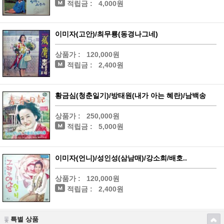
적립금 :
4,000원
이미자(고안)/최무룡(동경나그네)
상품가 :
120,000원
적립금 :
2,400원
황금심(청춘일기)/방태원(내가 아는 혜란)/남백송
상품가 :
250,000원
적립금 :
5,000원
이미자(언니)/성인성(삼남매)/강소희/배호..
상품가 :
120,000원
적립금 :
2,400원
특별 상품