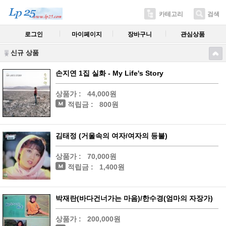
카테고리
검색
로그인
마이페이지
장바구니
관심상품
신규 상품
손지연 1집 실화 - My Life's Story
상품가 :
44,000원
적립금 :
800원
김태정 (거울속의 여자/여자의 등불)
상품가 :
70,000원
적립금 :
1,400원
박재란(바다건너가는 마음)/한수경(엄마의 자장가)
상품가 :
200,000원