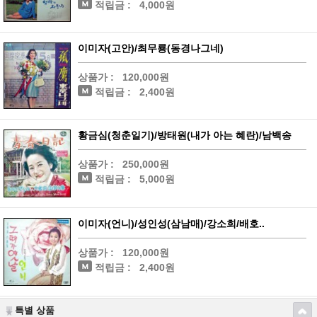
적립금 :
4,000원
이미자(고안)/최무룡(동경나그네)
상품가 :
120,000원
적립금 :
2,400원
황금심(청춘일기)/방태원(내가 아는 혜란)/남백송
상품가 :
250,000원
적립금 :
5,000원
이미자(언니)/성인성(삼남매)/강소희/배호..
상품가 :
120,000원
적립금 :
2,400원
특별 상품