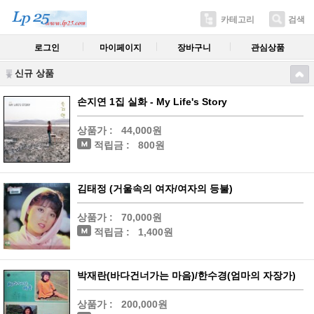
카테고리
검색
로그인
마이페이지
장바구니
관심상품
신규 상품
손지연 1집 실화 - My Life's Story
상품가 :
44,000원
적립금 :
800원
김태정 (거울속의 여자/여자의 등불)
상품가 :
70,000원
적립금 :
1,400원
박재란(바다건너가는 마음)/한수경(엄마의 자장가)
상품가 :
200,000원