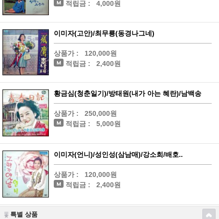
적립금 :
4,000원
이미자(고안)/최무룡(동경나그네)
상품가 :
120,000원
적립금 :
2,400원
황금심(청춘일기)/방태원(내가 아는 혜란)/남백송
상품가 :
250,000원
적립금 :
5,000원
이미자(언니)/성인성(삼남매)/강소희/배호..
상품가 :
120,000원
적립금 :
2,400원
특별 상품