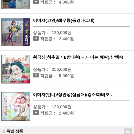
적립금 :
4,000원
이미자(고안)/최무룡(동경나그네)
상품가 :
120,000원
적립금 :
2,400원
황금심(청춘일기)/방태원(내가 아는 혜란)/남백송
상품가 :
250,000원
적립금 :
5,000원
이미자(언니)/성인성(삼남매)/강소희/배호..
상품가 :
120,000원
적립금 :
2,400원
특별 상품