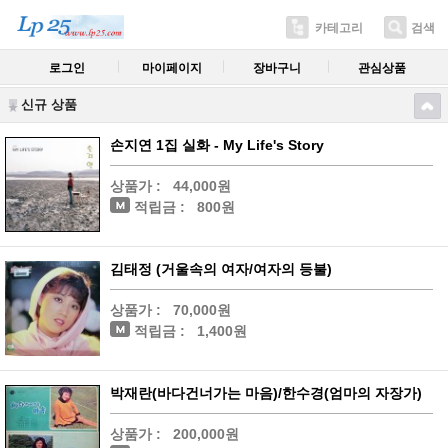
카테고리
검색
로그인
마이페이지
장바구니
관심상품
신규 상품
손지연 1집 실화 - My Life's Story
상품가 :
44,000원
적립금 :
800원
김태정 (거울속의 여자/여자의 등불)
상품가 :
70,000원
적립금 :
1,400원
박재란(바다건너가는 마음)/한수경(엄마의 자장가)
상품가 :
200,000원