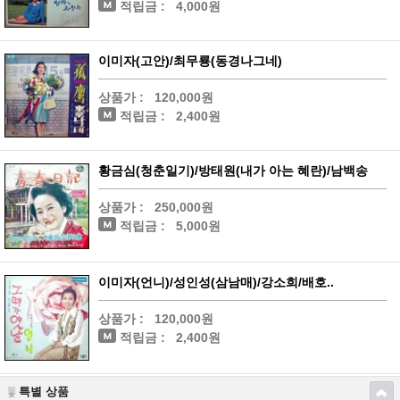
적립금 :
4,000원
이미자(고안)/최무룡(동경나그네)
상품가 :
120,000원
적립금 :
2,400원
황금심(청춘일기)/방태원(내가 아는 혜란)/남백송
상품가 :
250,000원
적립금 :
5,000원
이미자(언니)/성인성(삼남매)/강소희/배호..
상품가 :
120,000원
적립금 :
2,400원
특별 상품