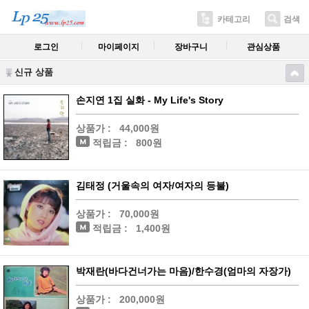
카테고리
검색
로그인
마이페이지
장바구니
관심상품
신규 상품
손지연 1집 실화 - My Life's Story
상품가 :
44,000원
적립금 :
800원
김태정 (거울속의 여자/여자의 등불)
상품가 :
70,000원
적립금 :
1,400원
박재란(바다건너가는 마음)/한수경(엄마의 자장가)
상품가 :
200,000원