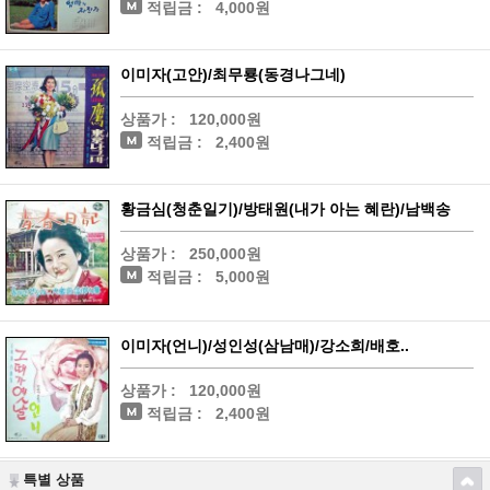
적립금 :
4,000원
이미자(고안)/최무룡(동경나그네)
상품가 :
120,000원
적립금 :
2,400원
황금심(청춘일기)/방태원(내가 아는 혜란)/남백송
상품가 :
250,000원
적립금 :
5,000원
이미자(언니)/성인성(삼남매)/강소희/배호..
상품가 :
120,000원
적립금 :
2,400원
특별 상품