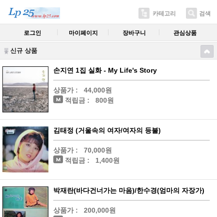
카테고리
검색
로그인
마이페이지
장바구니
관심상품
신규 상품
손지연 1집 실화 - My Life's Story
상품가 :
44,000원
적립금 :
800원
김태정 (거울속의 여자/여자의 등불)
상품가 :
70,000원
적립금 :
1,400원
박재란(바다건너가는 마음)/한수경(엄마의 자장가)
상품가 :
200,000원