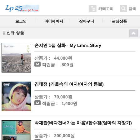
카테고리
검색
로그인
마이페이지
장바구니
관심상품
신규 상품
손지연 1집 실화 - My Life's Story
상품가 :
44,000원
적립금 :
800원
김태정 (거울속의 여자/여자의 등불)
상품가 :
70,000원
적립금 :
1,400원
박재란(바다건너가는 마음)/한수경(엄마의 자장가)
상품가 :
200,000원