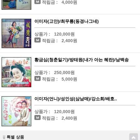
적립금 :
4,000원
이미자(고안)/최무룡(동경나그네)
상품가 :
120,000원
적립금 :
2,400원
황금심(청춘일기)/방태원(내가 아는 혜란)/남백송
상품가 :
250,000원
적립금 :
5,000원
이미자(언니)/성인성(삼남매)/강소희/배호..
상품가 :
120,000원
적립금 :
2,400원
특별 상품