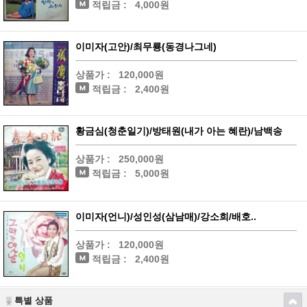
적립금 :
4,000원
이미자(고안)/최무룡(동경나그네)
상품가 :
120,000원
적립금 :
2,400원
황금심(청춘일기)/방태원(내가 아는 혜란)/남백송
상품가 :
250,000원
적립금 :
5,000원
이미자(언니)/성인성(삼남매)/강소희/배호..
상품가 :
120,000원
적립금 :
2,400원
특별 상품