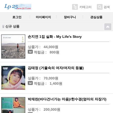
카테고리
검색
로그인
마이페이지
장바구니
관심상품
신규 상품
손지연 1집 실화 - My Life's Story
상품가 :
44,000원
적립금 :
800원
김태정 (거울속의 여자/여자의 등불)
상품가 :
70,000원
적립금 :
1,400원
박재란(바다건너가는 마음)/한수경(엄마의 자장가)
상품가 :
200,000원